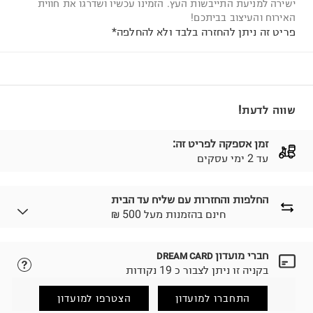
ישירה למניעת התייבשות העץ. הזמינו עכשיו ושדרגו את חווית
האירוח והעיצוב בביתכם!
פריט זה ניתן להחזרה בלבד ולא להחלפה*
שווה לדעת!
זמן אספקה לפריט זה:
עד 2 ימי עסקים
החלפות והחזרות עם שליח עד הבית
₪ חינם בהזמנות מעל 500
חברי מועדון
DREAM CARD
לבחירת בשיטת המשלוח המתאימה לכם,
נא ללחוץ כאן.
בקניה זו ניתן לצבור כ 19 נקודות
הזמנתם והתחרטתם?
החזרות / החלפות בקליק עם שליח עד הבית ב-14.9 ₪
התחברו למועדון
הצטרפו למועדון
(במקום ב-19.9 ₪) לזמן מוגבל! חינם בהזמנות מעל 500 ₪.