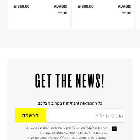
360.00 ₪
ADAGIO
800.00 ₪
ADAGIO
חנוכיה
חנוכיה
!GET THE NEWS
כל ההמראות והנחיתות בקרוב אצלכם
הכניסו מייל
הרשמה
אני רוצה לקבל מטרמינל איקס מידע ופרסום על הטבות,
עדכונים וקולקציות חדשות באמצעי התקשרות
והטכנולוגיה השונים כגון: דוא"ל/ סמס/ וואטסאפ ועוד.