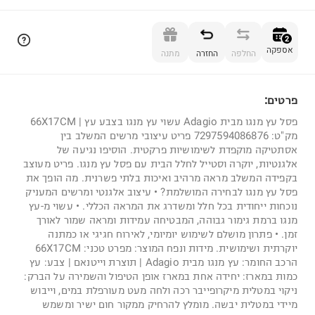
הוספה לסל
2
אספקה
החלפה
החזרה
מתנה
פרטים:
2
פסל עץ מנגו מבית Adagio עשוי עץ מנגו בצבע עץ | 66X17CM
מק"ט: 7297594086876 פריט עיצובי מרשים המשלב בין
אסתטיקה מוקפדת לשימושיות פרקטית. הוסיפו נגיעה של
אלגנטיות, יוקרה וסטייל לחלל הבית עם פסל עץ מנגו. פריט מעוצב
בקפידה המשלב מראה מרהיב ואיכות בלתי פשרנית. מה הופך את
פסל עץ מנגו לבחירה המושלמת? • עיצוב אלגנטי ומרשים המעניק
נוכחות ייחודית בכל חלל ומשדרג את המראה הכללי. • עשוי מ-עץ
מנגו ברמת גימור גבוהה, המבטיחה עמידות ומראה שמור לאורך
זמן. • פתרון מושלם לשימוש יומיומי, לאירוח חגיגי או כמתנה
יוקרתית ושימושית. מידות ונפח המוצר: מפרט טכני: 66X17CM
הרכב החומר: עץ מנגו מבית Adagio | תוצרת וייטנאם | צבע: עץ
כמות במארז: יחידה אחת במארז אופן הטיפול והשמירה על הברק:
ניקוי במטלית מיקרופייבר רכה ולחה מעט מעורפלת במים, וייבוש
מיידי במטלית יבשה. מומלץ להרחיק ממקור חום ישיר ומשמש