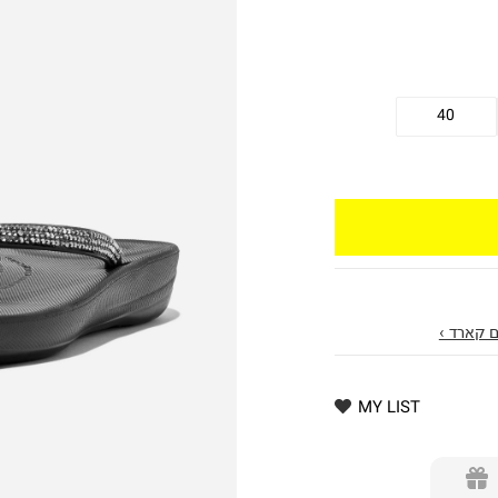
40
 קארד ›
MY LIST