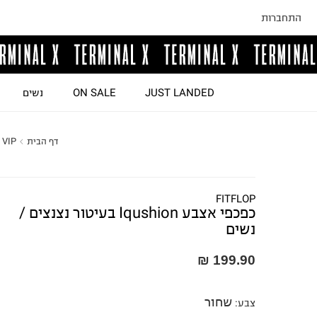
התחברות
JUST LANDED
ON SALE
נשים
דף הבית
 VIP
FITFLOP
כפכפי אצבע Iqushion בעיטור נצנצים /
נשים
199.90 ₪
שחור
צבע
: