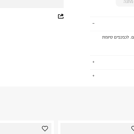
מתנה
whatsapp
facebook
לוב נצנצים. לכפכפים סיומת
pinterest
copy link
.
החזרות / החלפות בקליק עם שליח עד הבית ב-14.9 ₪ (במקום ב-19.9
 ללחוץ כאן
.
ום.
למידע נא ללחוץ
נא על גבי החבילה