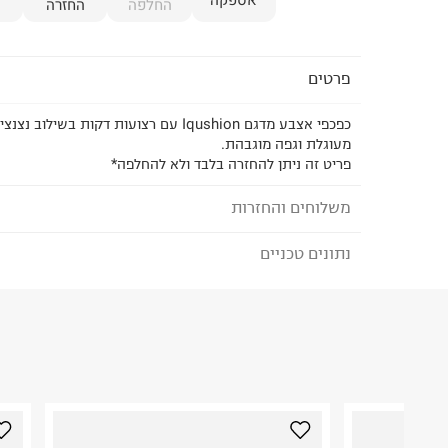
אספקה
החלפה
החזרה
פרטים
כפכפי אצבע מדגם Iqushion עם רצועות דקות בשי
מעוגלת וגפה מוגבהת.
פריט זה ניתן להחזרה בלבד ולא להחלפה*
משלוחים והחזרות
נתונים טכניים
לבחירת בשיטת המשלוח המתאימה לכם,
נא ללחוץ כאן
הזמנתם והתחרטתם?
הרכב בד/חומר
:
Syn
₪) לזמן מוגבל! חינם בהזמנות מעל 500 ₪.
לפרטים נא
ארץ ייצור
:
סין
ניתן גם להחזיר את החבילה דרך דואר ישראל ללא תשל
הוראות כביסה
כאן
.
לפני החזרת החבילה, חשוב להדביק את מדבקת הגוביי