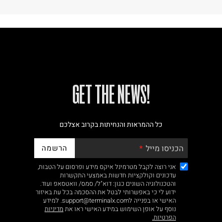
!GET THE NEWS
כל ההמראות והנחיתות בקרוב אצלכם
הרשמה
הכניסו מייל
אני רוצה לקבל מטרמינל איקס מידע ופרסום על הטבות,
עדכונים וקולקציות חדשות באמצעי התקשרות
והטכנולוגיה השונים כגון: דוא"ל/ סמס/ וואטסאפ ועוד.
ידוע לי כי באפשרותי לבטל את ההסכמה בכל עת באיזור
האישי או בפנייה לsupport@terminalx.com. למידע
נוסף על אופן השימוש במידע האישי ראו את
מדיניות
הפרטיות.