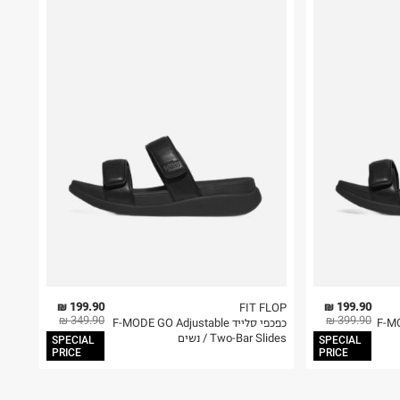
199.90 ₪
199.90 ₪
FIT FLOP
349.90 ₪
399.90 ₪
F-MO-
כפכפי סלייד F-MODE GO Adjustable
Two-Bar Slides / נשים
SPECIAL
SPECIAL
PRICE
PRICE