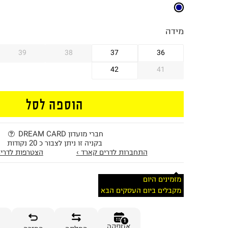
מידה
39
38
37
36
42
41
הוספה לסל
חברי מועדון DREAM CARD
בקניה זו ניתן לצבור כ 20 נקודות
התחברות לדרים קארד ›
הצטרפות לדרים
מזמינים היום
מקבלים ביום העסקים הבא
1
אספקה