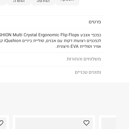
החלפה
החזרה
פרטים
לכפכפים
אוויר וסוליית EVA חיצונית.
משלוחים והחזרות
נתונים טכניים
לבחירת בשיטת המשלוח המתאימה לכם,
נא ללחוץ כאן
הזמנתם והתחרטתם?
הרכב בד/חומר
:
Syn
₪) לזמן מוגבל! חינם בהזמנות מעל 500 ₪.
לפרטים נא
ארץ ייצור
:
וייטנאם
ניתן גם להחזיר את החבילה דרך דואר ישראל ללא תשל
אין הוראות מיוחדות
כאן
.
היבואן
לפני החזרת החבילה, חשוב להדביק את מדבקת הגוביי
טרמינל איקס אונליין בע"מ