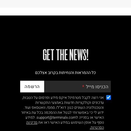
!GET THE NEWS
כל ההמראות והנחיתות בקרוב אצלכם
הרשמה
הכניסו מייל
אני רוצה לקבל מטרמינל איקס מידע ופרסום על הטבות,
עדכונים וקולקציות חדשות באמצעי התקשרות
והטכנולוגיה השונים כגון: דוא"ל/ סמס/ וואטסאפ ועוד.
ידוע לי כי באפשרותי לבטל את ההסכמה בכל עת באיזור
האישי או בפנייה לsupport@terminalx.com. למידע
נוסף על אופן השימוש במידע האישי ראו את
מדיניות
הפרטיות.