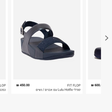
במקום בו הודבקה הכתובת שלכם.
בית פוקס-רח' החרמון
קריית שדה התעופה
פריטים שבירים יש להחזיר עם שליח דרך ממשק ההחז
ח.פ. 515722536
בהתאם לתנאי השימוש.
חשוב לשים לב:
1. לא ניתן להחזיר פריטים שבירים דרך הדואר.
2. לא ניתן להחזיר חולצות בי"ס מודפסות בהדפסה אישית.
3. מוצרי טיפוח ניתן להחזיר סגורים באריזתם המקורית
להחזיר לקים.
4. לא ניתן להחזיר ויטמינים ותוספי תזונה.
5. יש להחזיר את כל הפריטים עם התוויות.
6. נעליים ניתן להחזיר רק בקופסתם המקורית בלבד.
450.00 ₪
600.00 ₪
FLOP
FIT FLOP
סנדלי Lulu Hotfix עם אבנים / נשים
כפכפי סלייד u