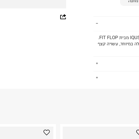
מתנה
whatsapp
facebook
כפכפי אצבע IQUSHION Multi Crystal Ergonomic Flip Flops מבית FIT FLOP.
pinterest
 רצועות דקות עם אבנים, סוליית ביניים iQushion קלה במיוחד, עשויה קצף
copy link
.
החזרות / החלפות בקליק עם שליח עד הבית ב-14.9 ₪ (במקום ב-19.9
 ללחוץ כאן
.
ום.
למידע נא ללחוץ
נא על גבי החבילה