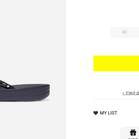
40
 קארד ›
MY LIST