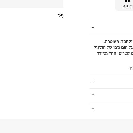
מתנה
whatsapp
facebook
pinterest
 וסיומת מעוטרת.
שמור על חום גופו של התינוק
copy link
ארוכים אך ללא רגלית 3-6S המכנסיים קצרים. החל ממידה
ה
סטיל חדשניים,
.
ן הייתה להפוך את חיי ההורים
החזרות / החלפות בקליק עם שליח עד הבית ב-14.9 ₪ (במקום ב-19.9