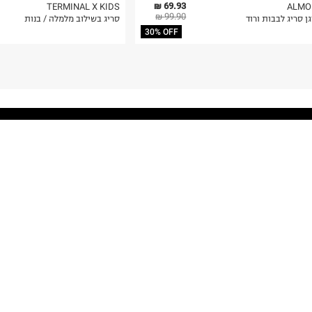
69.93 ₪
TERMINAL X KIDS
ALMO
99.90 ₪
ן סריג לבבות ורוד
סריג בשילוב מלמלה / בנות
30% OFF
!GET THE NEWS
כל ההמראות והנחיתות בקרוב אצלכם
הרשמה
הכניסו מייל
אני רוצה לקבל מטרמינל איקס מידע ופרסום על הטבות,