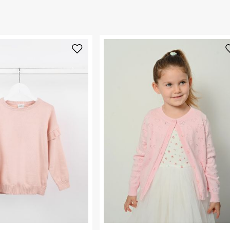
 ללחוץ כאן
.
ום.
למידע נא ללחוץ
נא על גבי החבילה
רות באתר בלבד
 בלבד. לא ניתן