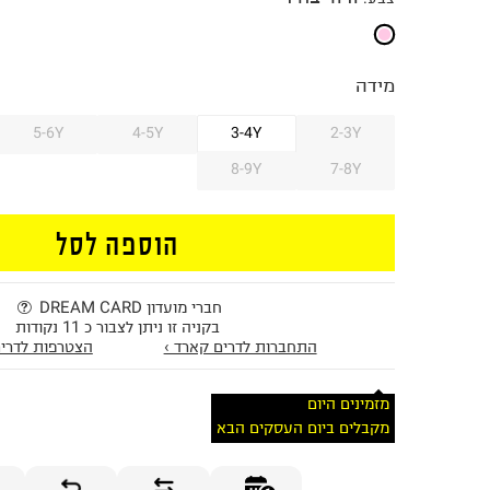
מידה
5-6Y
4-5Y
3-4Y
2-3Y
8-9Y
7-8Y
הוספה לסל
חברי מועדון DREAM CARD
בקניה זו ניתן לצבור כ 11 נקודות
התחברות לדרים קארד ›
הצטרפות לדרים
מזמינים היום
מקבלים ביום העסקים הבא