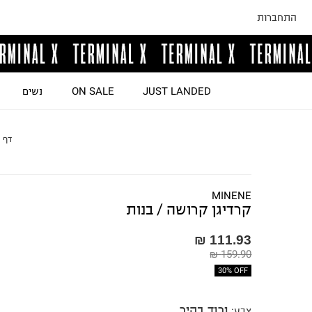
התחברות
JUST LANDED
ON SALE
נשים
דף 
MINENE
קרדיגן קרושה / בנות
111.93 ₪
159.90 ₪
30% OFF
ורוד בהיר
צבע
: