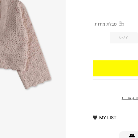
טבלת מידות
6-7Y
 קארד ›
MY LIST