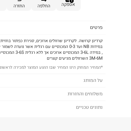
1
אספקה
החלפה
החזרה
פרטים
קרדיגן קרושה. לקרדיגן שרוולים ארוכים, סגירת כפתור בחזית
במידות NB ועד 0-3 המכנסיים עם רגלית אשר נועדה ל
, במידה 3-6L המכנסיים 
3M-6M השרוולים מגיעים קצרים
*המחיר המחוק הינו המחיר שבו הוצע המוצר למכירה לראשונ
על המותג
משלוחים והחזרות
MINENE - מיננה
חברת מיננה מייצרת ומשווקת, בארץ ובעולם מוצרי טק
נתונים טכניים
לבחירת בשיטת המשלוח המתאימה לכם,
נא ללחוץ כאן
פונקציונאלים ואיכותיים בעיצובים מיוחדים.
הזמנתם והתחרטתם?
המותג Minene הוקם ע"י 3 אמהות שמטרת
הרכב בד/חומר
:
100% כותנה