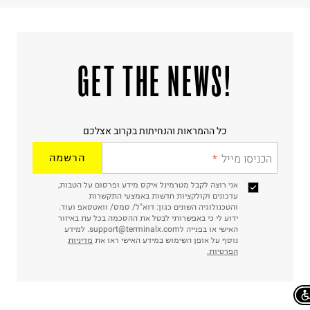
!GET THE NEWS
כל ההמראות והנחיתות בקרוב אצלכם
הכניסו מייל
הרשמה
אני רוצה לקבל מטרמינל איקס מידע ופרסום על הטבות,
עדכונים וקולקציות חדשות באמצעי התקשרות
והטכנולוגיה השונים כגון: דוא"ל/ סמס/ וואטסאפ ועוד.
ידוע לי כי באפשרותי לבטל את ההסכמה בכל עת באיזור
האישי או בפנייה לsupport@terminalx.com. למידע
נוסף על אופן השימוש במידע האישי ראו את
מדיניות
הפרטיות.