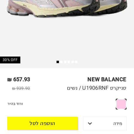
30% OFF
657.93 ₪
NEW BALANCE
סניקרס U1906RNF / נשים
939.90 ₪
ורוד בהיר
הוספה לסל
מידה