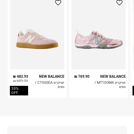
סילון ספורט
3. מוצרי טיפוח ניתן להחזיר סגורים באריזתם המקורית
משה שרת 29, ראשון לציון.
בלבד. לא ניתן להחזיר לקים.
ח.פ. 511408502
4. לא ניתן להחזיר ויטמינים ותוספי תזונה.
5. יש להחזיר את כל הפריטים עם התוויות.
6. נעליים ניתן להחזיר רק בקופסתם המקורית בלבד.
482.93 ₪
NEW BALANCE
769.90 ₪
NEW BALANCE
689.90 ₪
סניקרס MT10OMA /
סניקרס CT500EA /
נשים
נשים
30%
OFF