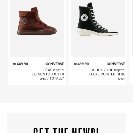
בית פוקס-רח' החרמון
4. לא ניתן להחזיר ויטמינים ותוספי תזונה.
קריית שדה התעופה
5. יש להחזיר את כל הפריטים עם התוויות.
ח.פ. 515722536
6. נעליים ניתן להחזיר רק בקופסתם המקורית בלבד.
449.90 ₪
CONVERSE
499.90 ₪
CONVERSE
סניקרס CHUCK 70 DE
סניקרס CTAS
ELEMENTS BOOT HI
LUXE POINTED HI BL /
נשים
TOTALLY / נשים