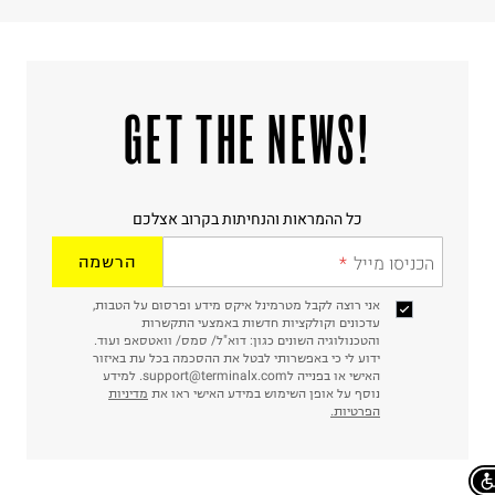
!GET THE NEWS
כל ההמראות והנחיתות בקרוב אצלכם
הכניסו מייל
הרשמה
אני רוצה לקבל מטרמינל איקס מידע ופרסום על הטבות,
עדכונים וקולקציות חדשות באמצעי התקשרות
והטכנולוגיה השונים כגון: דוא"ל/ סמס/ וואטסאפ ועוד.
ידוע לי כי באפשרותי לבטל את ההסכמה בכל עת באיזור
האישי או בפנייה לsupport@terminalx.com. למידע
נוסף על אופן השימוש במידע האישי ראו את
מדיניות
הפרטיות.