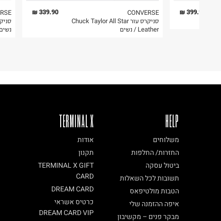
החרמון, לוד.
6. נעליים ניתן להחזיר רק בקופסתם המקורית בלבד.
339.90 ₪
399.90 ₪
RSE
CONVERSE
סניקרס עור Chuck Taylor All Star
ח.פ. 514211457
Leather / נשים
נשים
TERMINAL X
HELP
משלוחים
אודות
החזרות/ החלפות
תקנון
ביטול עסקה
TERMINAL X GIFT
CARD
תשובות לכל השאלות
DREAM CARD
הטבות מולטיפאס
כרטיס אשראי
איפה ההזמנה שלי
DREAM CARD VIP
מבקר פנים – מקשיבון