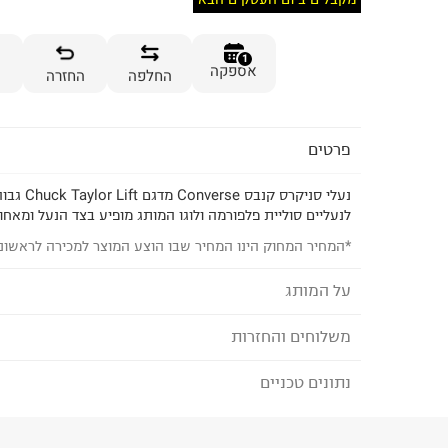
1
אספקה
החלפה
החזרה
פרטים
נעלי סניקרס 
לנעליים סוליית פלפורמה ולוגו המותג מופיע בצד הנעל ומאחור
*המחיר המחוק הינו המחיר שבו הוצע המוצר למכירה לראשונ
על המותג
משלוחים והחזרות
CONVERSE - קונברס
הסניקרס האייקוניות שיצר צ'אק טיילור הפכו לנעליים
נתונים טכניים
לבחירת בשיטת המשלוח המתאימה לכם,
נא ללחוץ כאן
שנמצאות במלתחה של כל מי שאופנת רחוב טרנדית הי
הזמנתם והתחרטתם?
להתלבש. הנעליים מלוות אותנו בכל רגע ביום מהבוקר
עם ג'ינס וטי שירט, אבל ממש לא רק.
הרכב בד/חומר
:
Textile