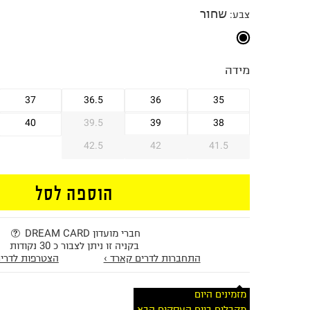
שחור
צבע
:
מידה
37
36.5
36
35
40
39.5
39
38
42.5
42
41.5
הוספה לסל
חברי מועדון DREAM CARD
בקניה זו ניתן לצבור כ 30 נקודות
התחברות לדרים קארד ›
הצטרפות לדרים
מזמינים היום
מקבלים ביום העסקים הבא