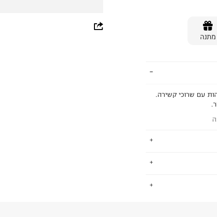
whatsapp
מתנה
facebook
pinterest
copy link
קנבס Converse מדגם Chuck Taylor Lift גבוהות עם שרוכי קשירה.
.
ה
 הפופולאריות
.
א הדרך שלו
 עד הערב ונלבשות