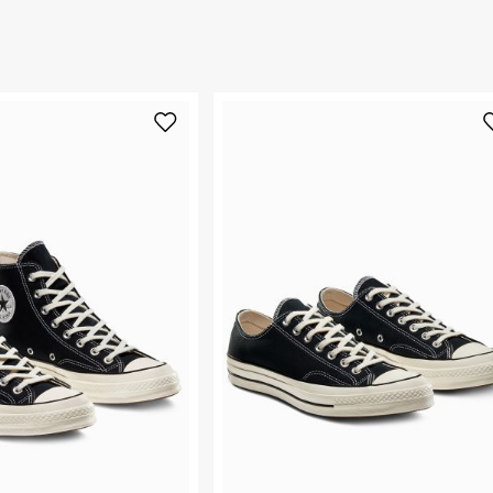
החזרות / החלפות בקליק עם שליח עד הבית ב-14.9 ₪ (במקום ב-19.9
 ללחוץ כאן
.
ום.
למידע נא ללחוץ
נא על גבי החבילה
רות באתר בלבד
 בלבד. לא ניתן