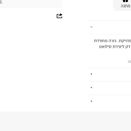
E
מתנה
whatsapp
facebook
pinterest
מדויקת. גזרה מחודדת
דק ליצירת סילואט
copy link
ה
ימים פיקוח חברתי
.
 כ-ZDHC לאפס הפצה של כימיקלים
החזרות / החלפות בקליק עם שליח עד הבית ב-14.9 ₪ (במקום ב-19.9
 ללחוץ כאן
.