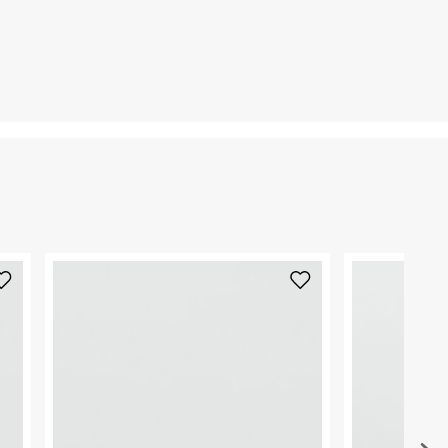
קריית שדה התעופה
ח.פ. 515722536