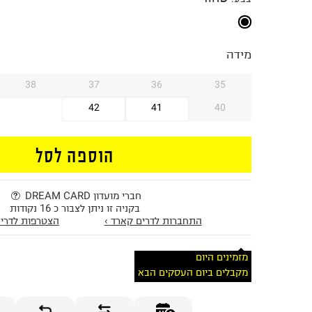
מידה
38
37
36
35
42
41
40
הוספה לסל
חברי מועדון DREAM CARD
בקניה זו ניתן לצבור כ 16 נקודות
התחברות לדרים קארד ›
הצטרפות לדרים
מזמינים היום
מקבלים ביום העסקים הבא