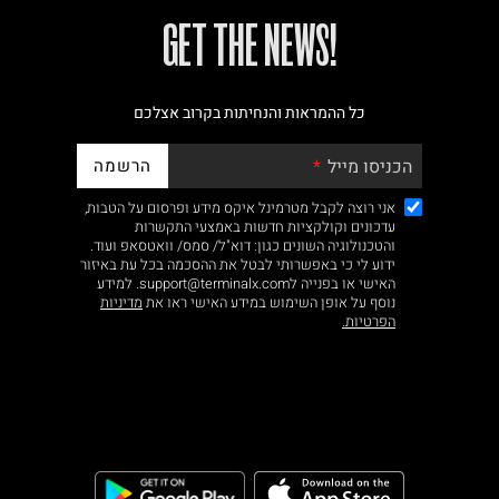
!GET THE NEWS
כל ההמראות והנחיתות בקרוב אצלכם
הרשמה
הכניסו מייל
אני רוצה לקבל מטרמינל איקס מידע ופרסום על הטבות,
עדכונים וקולקציות חדשות באמצעי התקשרות
והטכנולוגיה השונים כגון: דוא"ל/ סמס/ וואטסאפ ועוד.
ידוע לי כי באפשרותי לבטל את ההסכמה בכל עת באיזור
האישי או בפנייה לsupport@terminalx.com. למידע
נוסף על אופן השימוש במידע האישי ראו את
מדיניות
הפרטיות.