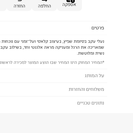
1
אספקה
החלפה
החזרה
פרטים
נעלי עקב בסיומת שפיץ, בעיצוב קלאסי ועל־זמני עם נוכחות 
שמאריכה את הרגל ומעניקה מראה אלגנטי וחד, בשילוב עקב 
נשית ומלוטשת.
*המחיר המחוק הינו המחיר שבו הוצע המוצר למכירה לראשונ
על המותג
משלוחים והחזרות
MANGO - מנגו
פריטי הלבוש של
MANGO מיוצרים במפעלים המקי
נתונים טכניים
לבחירת בשיטת המשלוח המתאימה לכם,
נא ללחוץ כאן
ובקרה על בטיחות הפריטים.
הזמנתם והתחרטתם?
המותג מחויב ליוזמות גלובליות
הרכב בד/חומר
:
100% פוליאוריטן
מסוכנים ולהתחייבות
PETA להפסקת שימוש בצמר מוהר.
₪) לזמן מוגבל! חינם בהזמנות מעל 500 ₪.
לפרטים נא
ארץ ייצור
:
ארה"ב