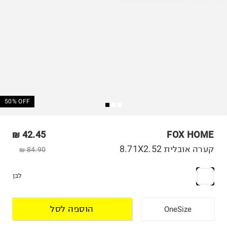
50% OFF
42.45 ₪
FOX HOME
קערה אובלית 8.71X2.52
84.90 ₪
לבן
הוספה לסל
OneSize