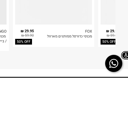
29.95 ₪
29.95 ₪
NGO
FOX
59.90 ₪
59.90 ₪
מכנסי כדורסל ממותגים מארוול
/ ביי
50% OFF
50% OFF
Chat on WhatsApp
TERMINAL X
HELP
משלוחים
אודות
החזרות/ החלפות
תקנון
ביטול עסקה
TERMINAL X GIFT