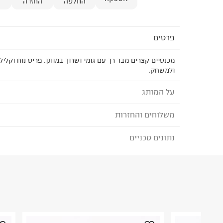
החלפה
החזרה
פרטים
מכנסיים קצרים מבד רך עם גומי ושרוך במותן. פריט נוח וקליל
ולמשחק.
על המותג
משלוחים והחזרות
SHILAV - שילב
שילב, רשת החנויות המובילה בישראל למוצרי תינוקות 
נתונים טכניים
לבחירת בשיטת המשלוח המתאימה לכם,
נא ללחוץ כאן
1974 ומלווה את חווית ההורות בכל שלב, החל מההרי
הזמנתם והתחרטתם?
הפעוטות הולכים לגן. שילב מציעה איכות בכל רמת מח
פשרות, שירותיות כערך עליון וחדשנות מוצרית.
הרכב בד/חומר
:
100% COTTON
₪) לזמן מוגבל! חינם בהזמנות מעל 500 ₪.
לפרטים נא
ארץ ייצור
:
סין
ניתן גם להחזיר את החבילה דרך דואר ישראל ללא תשל
הוראות כביסה
כאן
.