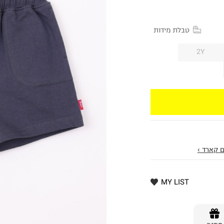
טבלת מידות
2Y
 קארד ›
MY LIST