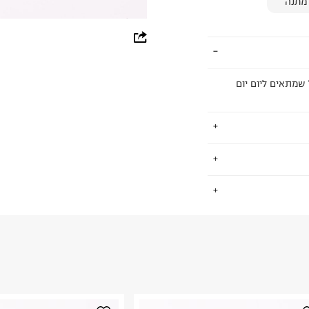
מתנה
whatsapp
facebook
 שמתאים ליום יום
pinterest
copy link
וילדים. פועלת מאז
.
ון ועד השלב בו
יר, מקצועיות ללא
החזרות / החלפות בקליק עם שליח עד הבית ב-14.9 ₪ (במקום ב-19.9
 ללחוץ כאן
.
ום.
למידע נא ללחוץ