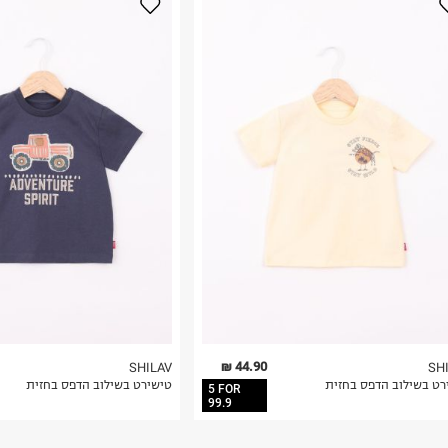
נא על גבי החבילה
רות באתר בלבד
 בלבד. לא ניתן
44.90 ₪
SHILAV
SH
רט בשילוב הדפס בחזית
טישירט בשילוב הדפס בחזית
5 FOR
99.9