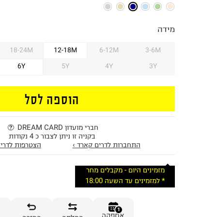
מידה
18-24M
12-18M
6-12M
3-6M
6Y
5Y
4Y
3Y
הוספה לסל
חברי מועדון DREAM CARD
בקניה זו ניתן לצבור כ 4 נקודות
התחברות לדרים קארד ›
הצטרפות לדרים
מזמינים היום - מקבלים מחר
* למזמינים עד השעה 18:00
1
אספקה