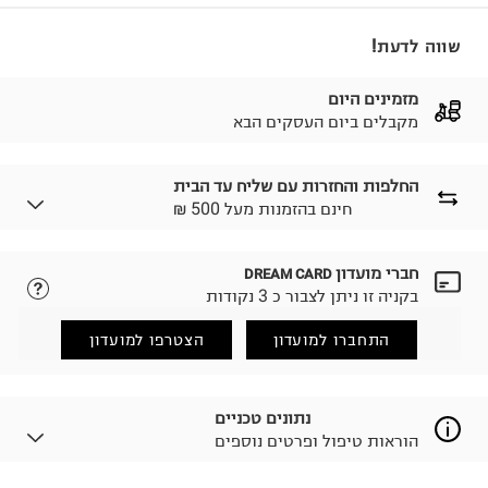
שווה לדעת!
מזמינים היום
מקבלים ביום העסקים הבא
החלפות והחזרות עם שליח עד הבית
₪ חינם בהזמנות מעל 500
חברי מועדון
DREAM CARD
לבחירת בשיטת המשלוח המתאימה לכם,
נא ללחוץ כאן.
בקניה זו ניתן לצבור כ 3 נקודות
הזמנתם והתחרטתם?
החזרות / החלפות בקליק עם שליח עד הבית ב-14.9 ₪
התחברו למועדון
הצטרפו למועדון
(במקום ב-19.9 ₪) לזמן מוגבל! חינם בהזמנות מעל 500 ₪.
לפרטים נא ללחוץ כאן
.
ניתן גם להחזיר את החבילה דרך דואר ישראל ללא תשלום.
נתונים טכניים
למידע נא ללחוץ כאן
.
הוראות טיפול ופרטים נוספים
לפני החזרת החבילה, חשוב להדביק את מדבקת הגוביינא על
גבי החבילה במקום בו הודבקה הכתובת שלכם.