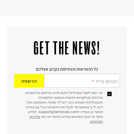
!GET THE NEWS
כל ההמראות והנחיתות בקרוב אצלכם
הכניסו מייל
הרשמה
אני רוצה לקבל מטרמינל איקס מידע ופרסום על הטבות,
עדכונים וקולקציות חדשות באמצעי התקשרות
והטכנולוגיה השונים כגון: דוא"ל/ סמס/ וואטסאפ ועוד.
ידוע לי כי באפשרותי לבטל את ההסכמה בכל עת באיזור
האישי או בפנייה לsupport@terminalx.com. למידע
נוסף על אופן השימוש במידע האישי ראו את
מדיניות
הפרטיות.