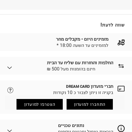
שווה לדעת!
מזמינים היום - מקבלים מחר
* למזמינים עד השעה 18:00
החלפות והחזרות עם שליח עד הבית
₪ חינם בהזמנות מעל 500
חברי מועדון
DREAM CARD
לבחירת בשיטת המשלוח המתאימה לכם,
נא ללחוץ כאן.
בקניה זו ניתן לצבור כ 10 נקודות
הזמנתם והתחרטתם?
החזרות / החלפות בקליק עם שליח עד הבית ב-14.9 ₪
התחברו למועדון
הצטרפו למועדון
(במקום ב-19.9 ₪) לזמן מוגבל! חינם בהזמנות מעל 500 ₪.
לפרטים נא ללחוץ כאן
.
ניתן גם להחזיר את החבילה דרך דואר ישראל ללא תשלום.
נתונים טכניים
למידע נא ללחוץ כאן
.
הוראות טיפול ופרטים נוספים