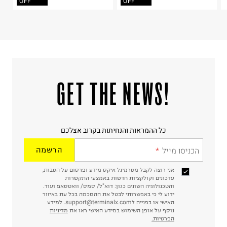
קריית שדה התעופה
OFF
OFF
ח.פ. 515722536
!GET THE NEWS
כל ההמראות והנחיתות בקרוב אצלכם
הכניסו מייל
הרשמה
אני רוצה לקבל מטרמינל איקס מידע ופרסום על הטבות,
עדכונים וקולקציות חדשות באמצעי התקשרות
והטכנולוגיה השונים כגון: דוא"ל/ סמס/ וואטסאפ ועוד.
ידוע לי כי באפשרותי לבטל את ההסכמה בכל עת באיזור
האישי או בפנייה לsupport@terminalx.com. למידע
נוסף על אופן השימוש במידע האישי ראו את
מדיניות
הפרטיות.