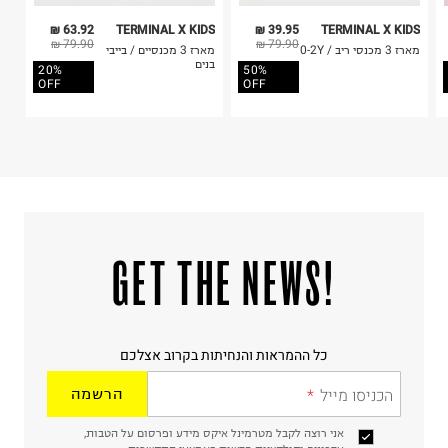
היבואן
63.92 ₪
TERMINAL X KIDS
39.95 ₪
TERMINAL X KIDS
טרמינל איקס אונליין בע"מ
79.90 ₪
79.90 ₪
מארז 3 מכנסי ריב / 0-2Y
מארז 3 מכנסיים / בייבי
בית פוקס-רח' החרמון
בנים
20%
50%
קריית שדה התעופה
OFF
OFF
ח.פ. 515722536
!GET THE NEWS
כל ההמראות והנחיתות בקרוב אצלכם
הכניסו מייל
הרשמה
אני רוצה לקבל מטרמינל איקס מידע ופרסום על הטבות,