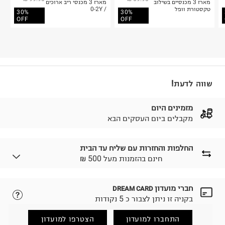
מארז 3 מכנסיים בשילוב
מארז 3 מכנסי ריב ארוכים
טקסטורת וופל
/ 0-2Y
30%
30%
OFF
OFF
שווה לדעת!
מזמינים היום
מקבלים ביום העסקים הבא
החלפות והחזרות עם שליח עד הבית
₪ חינם בהזמנות מעל 500
חברי מועדון
DREAM CARD
לבחירת בשיטת המשלוח המתאימה לכם,
נא ללחוץ כאן.
בקניה זו ניתן לצבור כ 5 נקודות
הזמנתם והתחרטתם?
החזרות / החלפות בקליק עם שליח עד הבית ב-14.9 ₪
התחברו למועדון
הצטרפו למועדון
(במקום ב-19.9 ₪) לזמן מוגבל! חינם בהזמנות מעל 500 ₪.