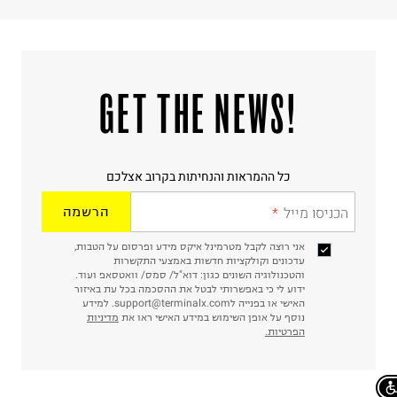
!GET THE NEWS
כל ההמראות והנחיתות בקרוב אצלכם
הכניסו מייל
הרשמה
אני רוצה לקבל מטרמינל איקס מידע ופרסום על הטבות,
עדכונים וקולקציות חדשות באמצעי התקשרות
והטכנולוגיה השונים כגון: דוא"ל/ סמס/ וואטסאפ ועוד.
ידוע לי כי באפשרותי לבטל את ההסכמה בכל עת באיזור
האישי או בפנייה לsupport@terminalx.com. למידע
נוסף על אופן השימוש במידע האישי ראו את
מדיניות
הפרטיות.