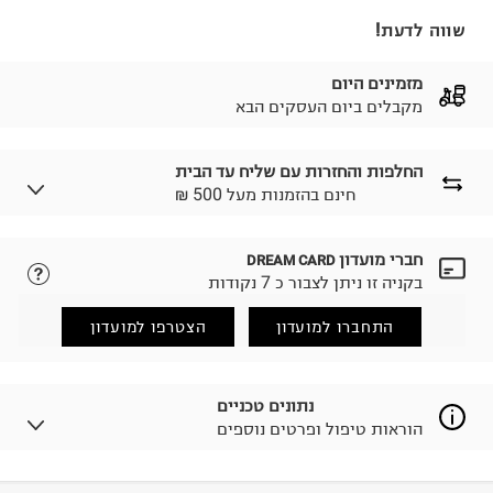
שווה לדעת!
מזמינים היום
מקבלים ביום העסקים הבא
החלפות והחזרות עם שליח עד הבית
₪ חינם בהזמנות מעל 500
חברי מועדון
DREAM CARD
לבחירת בשיטת המשלוח המתאימה לכם,
נא ללחוץ כאן.
בקניה זו ניתן לצבור כ 7 נקודות
הזמנתם והתחרטתם?
החזרות / החלפות בקליק עם שליח עד הבית ב-14.9 ₪
התחברו למועדון
הצטרפו למועדון
(במקום ב-19.9 ₪) לזמן מוגבל! חינם בהזמנות מעל 500 ₪.
לפרטים נא ללחוץ כאן
.
ניתן גם להחזיר את החבילה דרך דואר ישראל ללא תשלום.
נתונים טכניים
למידע נא ללחוץ כאן
.
הוראות טיפול ופרטים נוספים
לפני החזרת החבילה, חשוב להדביק את מדבקת הגוביינא על
גבי החבילה במקום בו הודבקה הכתובת שלכם.
פריטים שבירים יש להחזיר עם שליח דרך ממשק ההחזרות