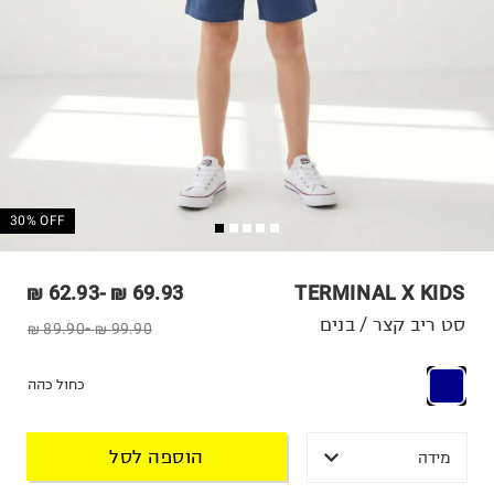
30% OFF
62.93 ₪
-
69.93 ₪
TERMINAL X KIDS
סט ריב קצר / בנים
89.90 ₪
-
99.90 ₪
כחול כהה
הוספה לסל
מידה