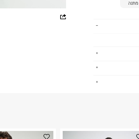
מתנה
whatsapp
facebook
pinterest
copy link
ים, גברים וילדים.
.
שמש סמן לפריטי
למעורר קנאה.
החזרות / החלפות בקליק עם שליח עד הבית ב-14.9 ₪ (במקום ב-19.9
 ללחוץ כאן
.
ום.
למידע נא ללחוץ