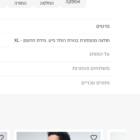
אספקה
החלפה
החזרה
פרטים
חולצה מכופתרת בגזרת רגולר פיט. מידת הדוגמן - XL
על המותג
משלוחים והחזרות
TERMINAL X - טרמינל איקס
מותג אופנה סופר טרנדי, בועט ואורבני המציע אופנת נש
נתונים טכניים
לבחירת בשיטת המשלוח המתאימה לכם,
נא ללחוץ כאן
המותג מביא את הטרנדים הלוהטים ביותר בכל רגע ומ
הזמנתם והתחרטתם?
הלבוש הכי נכונים ומדויקים שהופכים את הארון שלנו 
הרכב בד/חומר
:
95%polyester5%spandex
₪) לזמן מוגבל! חינם בהזמנות מעל 500 ₪.
לפרטים נא
ארץ ייצור
:
סין
ניתן גם להחזיר את החבילה דרך דואר ישראל ללא תשל
הוראות כביסה
כאן
.