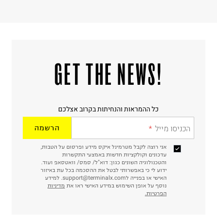
!GET THE NEWS
כל ההמראות והנחיתות בקרוב אצלכם
הכניסו מייל
הרשמה
אני רוצה לקבל מטרמינל איקס מידע ופרסום על הטבות,
עדכונים וקולקציות חדשות באמצעי התקשרות
והטכנולוגיה השונים כגון: דוא"ל/ סמס/ וואטסאפ ועוד.
ידוע לי כי באפשרותי לבטל את ההסכמה בכל עת באיזור
האישי או בפנייה לsupport@terminalx.com. למידע
נוסף על אופן השימוש במידע האישי ראו את
מדיניות
הפרטיות.