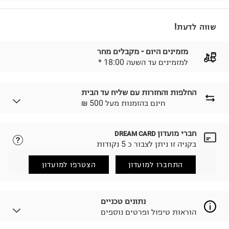
שווה לדעת!
מזמינים היום - מקבלים מחר
* למזמינים עד השעה 18:00
החלפות והחזרות עם שליח עד הבית
₪ חינם בהזמנות מעל 500
חברי מועדון
DREAM CARD
לבחירת בשיטת המשלוח המתאימה לכם,
נא ללחוץ כאן.
בקניה זו ניתן לצבור כ 5 נקודות
הזמנתם והתחרטתם?
החזרות / החלפות בקליק עם שליח עד הבית ב-14.9 ₪
התחברו למועדון
הצטרפו למועדון
(במקום ב-19.9 ₪) לזמן מוגבל! חינם בהזמנות מעל 500 ₪.
לפרטים נא ללחוץ כאן
.
ניתן גם להחזיר את החבילה דרך דואר ישראל ללא תשלום.
נתונים טכניים
למידע נא ללחוץ כאן
.
הוראות טיפול ופרטים נוספים
לפני החזרת החבילה, חשוב להדביק את מדבקת הגוביינא על
גבי החבילה במקום בו הודבקה הכתובת שלכם.