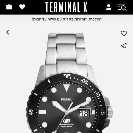
TERMINAL X
חלפות והחזרות בקליק
זמינים היום - מקבלים מחר
החלפות והחזרות בקליק
עם שליח עד הבית!
ם שליח עד הבית!
 למזמינים עד השעה 18:00
חלפות והחזרות בקליק
whatsapp
ם שליח עד הבית!
שלוח עד הבית החל מ₪9.9
facebook
שלוח חינם מעל ₪249
pinterest
copy link