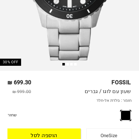
30% OFF
699.30 ₪
FOSSIL
שעון עם לוגו / גברים
999.00 ₪
חומר :
פלדת אל-חלד
שחור
הוספה לסל
OneSize