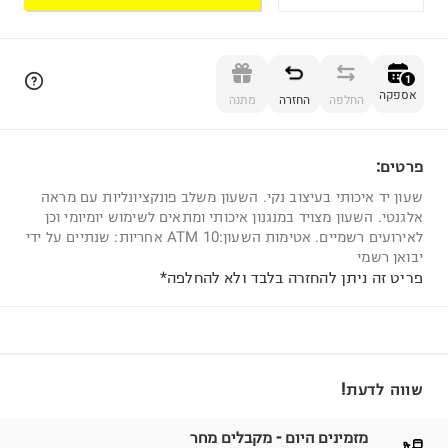
הוספה לסל
1
אספקה
החלפה
החזרה
מתנה
פרטים:
1
שעון יד איכותי בעיצוב נקי. השעון משלב פונקציונליות עם מראה
אלגנטי. השעון מצויד במנגנון איכותי ומתאים לשימוש יומיומי וכן
לאירועים רשמיים. אטימות השעון:10 ATM אחריות: שנתיים על ידי
יבואן רשמי
פריט זה ניתן להחזרה בלבד ולא להחלפה*
שווה לדעת!
מזמינים היום - מקבלים מחר