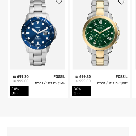
קארנט טיים
3. מוצרי טיפוח ניתן להחזיר סגורים באריזתם המקורית
הבטחון 4, פתח תקווה.
בלבד. לא ניתן להחזיר לקים.
ח.פ. 514693720
4. לא ניתן להחזיר ויטמינים ותוספי תזונה.
5. יש להחזיר את כל הפריטים עם התוויות.
6. נעליים ניתן להחזיר רק בקופסתם המקורית בלבד.
699.30 ₪
FOSSIL
699.30 ₪
FOSSIL
999.00 ₪
999.00 ₪
שעון עם לוגו / גברים
שעון עם לוגו / גברים
30%
30%
OFF
OFF