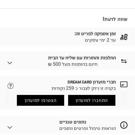
שווה לדעת!
זמן אספקה לפריט זה:
עד 2 ימי עסקים
החלפות והחזרות עם שליח עד הבית
₪ חינם בהזמנות מעל 500
חברי מועדון
DREAM CARD
לבחירת בשיטת המשלוח המתאימה לכם,
נא ללחוץ כאן.
בקניה זו ניתן לצבור כ 259 נקודות
הזמנתם והתחרטתם?
החזרות / החלפות בקליק עם שליח עד הבית ב-14.9 ₪
התחברו למועדון
הצטרפו למועדון
(במקום ב-19.9 ₪) לזמן מוגבל! חינם בהזמנות מעל 500 ₪.
לפרטים נא ללחוץ כאן
.
ניתן גם להחזיר את החבילה דרך דואר ישראל ללא תשלום.
נתונים טכניים
למידע נא ללחוץ כאן
.
הוראות טיפול ופרטים נוספים
לפני החזרת החבילה, חשוב להדביק את מדבקת הגוביינא על