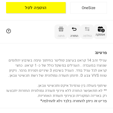
הוספה לסל
OneSize
הוספה לסל
2
אספקה
החלפה
החזרה
מתנה
פרטים:
2
עגילי זהב 14 קראט בעיצוב סוליטר בחיתוך טיפה בשיבוץ יהלומים
שנוצרו במעבדה . העגילים במשקל כולל של כ- 1 קראט. כחצי
קראט לכל עגיל בודד. העגיל בשיבוץ 3 שיניים וסגירת פרפר. ניקיון
טווח VVS צבע D. תינתן תעודה גמולוגית של רשת תכשיטי צבאן.
שיתוף פעולה בין טרמינל איקס ותכשיטי צבאן.
** לא תתאפשר החזרה ללא צירוף תעודה גמולוגית החזרות יתבצעו
רק באריזה המקורית ובצירוף תעודת האחריות.
פריט זה ניתן להחזרה בלבד ולא להחלפה*