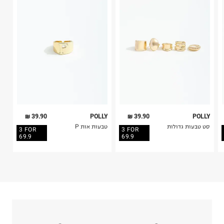
בית פוקס-רח' החרמון
בלבד. לא ניתן להחזיר לקים.
קריית שדה התעופה
4. לא ניתן להחזיר ויטמינים ותוספי תזונה.
ח.פ. 515722536
5. יש להחזיר את כל הפריטים עם התוויות.
6. נעליים ניתן להחזיר רק בקופסתם המקורית בלבד.
39.90 ₪
POLLY
39.90 ₪
POLLY
סט טבעות גדולות
טבעות אות P
3 FOR
3 FOR
69.9
69.9