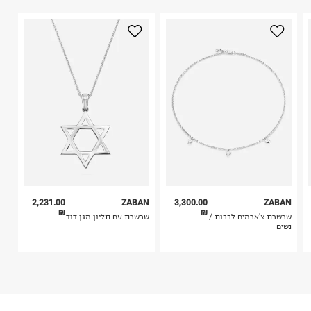
1. לא ניתן להחזיר פריטים שבירים דרך הדואר.
היבואן
2. לא ניתן להחזיר חולצות בי"ס מודפסות בהדפסה אישית.
צבאן בכור
3. מוצרי טיפוח ניתן להחזיר סגורים באריזתם המקורית
רמב"ם 26, תל אביב.
בלבד. לא ניתן להחזיר לקים.
ח.פ. 512192857
4. לא ניתן להחזיר ויטמינים ותוספי תזונה.
5. יש להחזיר את כל הפריטים עם התוויות.
6. נעליים ניתן להחזיר רק בקופסתם המקורית בלבד.
2,231.00
ZABAN
3,300.00
ZABAN
₪
₪
שרשרת צ'ארמים לבבות /
שרשרת עם תליון מגן דוד
נשים