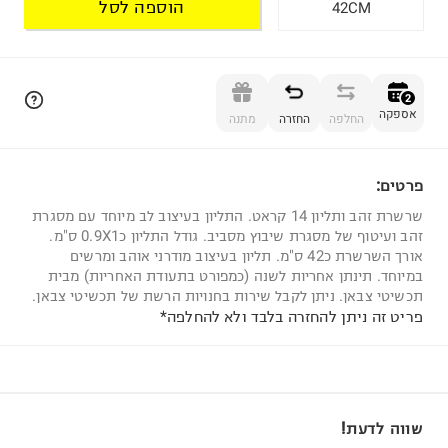
הוספה לסל
42CM
הוספה לסל
2
אספקה
החלפה
החזרה
מתנה
פרטים:
2
שרשרת זהב ותליון 14 קראט. התליון בעיצוב לב מיוחד עם מסגרת
זהב ועיטוף של מסגרת שיבוץ מסביב. גודל התליון כ0.9X1 ס"מ.
אורך השרשרת כ42 ס"מ. תליון בעיצוב מודרני אוהב ומרשים
במיוחד. תינתן אחריות לשנה (כמפורט בתעודת האחריות) מבית
תכשיטי צבאן. ניתן לקבל שירות בחנויות הרשת של תכשיטי צבאן.
פריט זה ניתן להחזרה בלבד ולא להחלפה*
שווה לדעת!