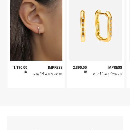
בית פוקס-רח' החרמון
בלבד. לא ניתן להחזיר לקים.
קריית שדה התעופה
4. לא ניתן להחזיר ויטמינים ותוספי תזונה.
ח.פ. 515722536
5. יש להחזיר את כל הפריטים עם התוויות.
6. נעליים ניתן להחזיר רק בקופסתם המקורית בלבד.
1,190.00
IMPRESS
2,390.00
IMPRESS
₪
₪
זוג עגילי זהב 14 קרט
זוג עגילי זהב 14 קרט