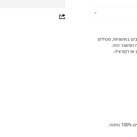
whatsapp
facebook
Sandalwood) חמים מתערבבים בחושניות, מטילים
pinterest
ח המשכר הזה.
 או דקורציה.
copy link
נה.