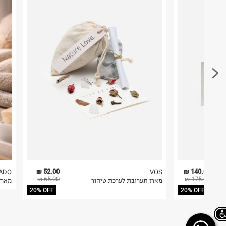
האורג 6, מודיעין.
במקום בו הודבקה הכתובת שלכם.
ח.פ. 512711441
פריטים שבירים יש להחזיר עם שליח דרך ממשק ההחז
בהתאם לתנאי השימוש.
חשוב לשים לב:
1. לא ניתן להחזיר פריטים שבירים דרך הדואר.
2. לא ניתן להחזיר חולצות בי"ס מודפסות בהדפסה אישית.
3. מוצרי טיפוח ניתן להחזיר סגורים באריזתם המקורית
להחזיר לקים.
4. לא ניתן להחזיר ויטמינים ותוספי תזונה.
5. יש להחזיר את כל הפריטים עם התוויות.
6. נעליים ניתן להחזיר רק בקופסתם המקורית בלבד.
52.00 ₪
140.00 ₪
ADO
VOS
65.00 ₪
175.00 ₪
מארז תערובת לערכת טיהור
מארז מ
20% OFF
20% OFF