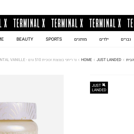
גברים
ילדים
מותגים
SPORTS
BEAUTY
ME
הבית
JUST LANDED
HOME
נר ריחני בצנצנת זכוכית 510 גרם - SANTAL VANILLE
JUST
LANDED