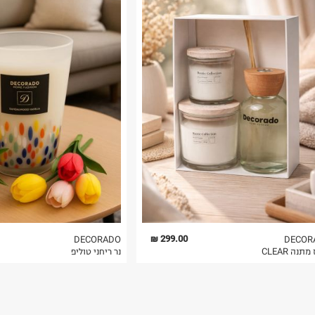
רות באתר בלבד
 בלבד. לא ניתן
299.00 ₪
DECORADO
DECOR
תנה CLEAR
נר ריחני טוליפ