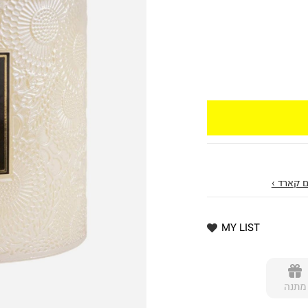
 קארד ›
MY LIST
מתנה