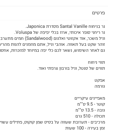
פרטים
נר בניחוח Santal Vanille מסדרת Japonica.
נר ריחני סופר איכותי, ארוז בכלי יפיפה של Voluspa.
וניל משכר, אוד אקזוטי ואלגום (
זוהר שקט בעל תאווה. אוהבי וניל, אתם מוזמנים להנות מהרי
גם לאחר השימוש, נשאר לכם כלי יפה במיוחד למזכרות, אחסון
תווי ניחוח
תווים של סנטל, וניל בורבון צרפתי ואוד.
אפקט
גורמה
מאפיינים עיקריים
קוטר - 9.5 ס""מ
גובה - 13.5 ס""מ
תכולה - 510 גרם
מרכיבים - תערובת שעווה על בסיס שמן קוקוס, פתילים עשויים 100% כות
זמן בעירה - 100 שעות