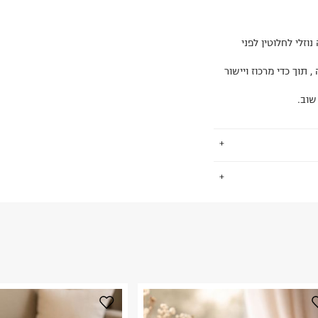
זלי לחלוטין לפני
 תוך כדי מרכוז ויישור
.
 פתילים עשויים
החזרות / החלפות בקליק עם שליח עד הבית ב-14.9 ₪ (במקום ב-19.9
 ללחוץ כאן
.
ום.
למידע נא ללחוץ
נא על גבי החבילה