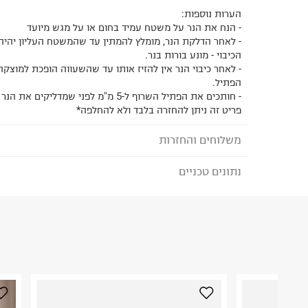
הערות נוספות:
- הנח את הנר על משטח עמיד בחום או על מגש מיועד
- לאחר הדלקת הנר, מומלץ להמתין עד שהמשטח העליון יהיה נו
הכיבוי - מונע בורות בנר.
- לאחר כיבוי הנר אין להזיז אותו עד שהשעווה הופכת למוצקה ,
הפתיל.
- חותכים את הפתיל השרוף ל-5 מ"מ לפני שמדליקים את הנר שוב.
פריט זה ניתן להחזרה בלבד ולא להחלפה*
משלוחים והחזרות
נתונים טכניים
לבחירת בשיטת המשלוח המתאימה לכם,
נא ללחוץ כאן
הזמנתם והתחרטתם?
הרכב בד/חומר
:
תערובת שעווה על בסיס שמן קוקוס
100%
₪) לזמן מוגבל! חינם בהזמנות מעל 500 ₪.
לפרטים נא
ארץ ייצור
:
ארה"ב
ניתן גם להחזיר את החבילה דרך דואר ישראל ללא תשל
כאן
.
היבואן
אברהם כהן ידיות ופרופ
לפני החזרת החבילה, חשוב להדביק את מדבקת הגוביי