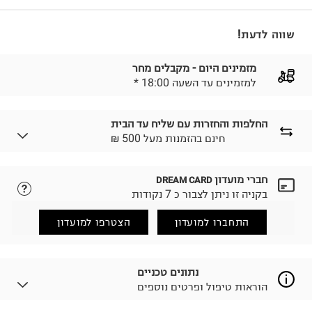
שווה לדעת!
מזמינים היום - מקבלים מחר
* למזמינים עד השעה 18:00
החלפות והחזרות עם שליח עד הבית
₪ חינם בהזמנות מעל 500
חברי מועדון
DREAM CARD
לבחירת בשיטת המשלוח המתאימה לכם,
נא ללחוץ כאן.
בקניה זו ניתן לצבור כ 7 נקודות
הזמנתם והתחרטתם?
החזרות / החלפות בקליק עם שליח עד הבית ב-14.9 ₪
התחברו למועדון
הצטרפו למועדון
(במקום ב-19.9 ₪) לזמן מוגבל! חינם בהזמנות מעל 500 ₪.
לפרטים נא ללחוץ כאן
.
ניתן גם להחזיר את החבילה דרך דואר ישראל ללא תשלום.
נתונים טכניים
למידע נא ללחוץ כאן
.
הוראות טיפול ופרטים נוספים
לפני החזרת החבילה, חשוב להדביק את מדבקת הגוביינא על
גבי החבילה במקום בו הודבקה הכתובת שלכם.