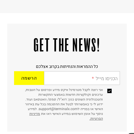
!GET THE NEWS
כל ההמראות והנחיתות בקרוב אצלכם
הכניסו מייל
הרשמה
אני רוצה לקבל מטרמינל איקס מידע ופרסום על הטבות,
עדכונים וקולקציות חדשות באמצעי התקשרות
והטכנולוגיה השונים כגון: דוא"ל/ סמס/ וואטסאפ ועוד.
ידוע לי כי באפשרותי לבטל את ההסכמה בכל עת באיזור
האישי או בפנייה לsupport@terminalx.com. למידע
נוסף על אופן השימוש במידע האישי ראו את
מדיניות
הפרטיות.