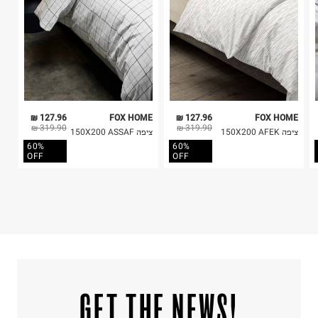
127.96 ₪
FOX HOME
127.96 ₪
FOX HOME
319.90 ₪
319.90 ₪
ציפה 150X200 AFEK
ציפה 150X200 ASSAF
60%
60%
OFF
OFF
!GET THE NEWS