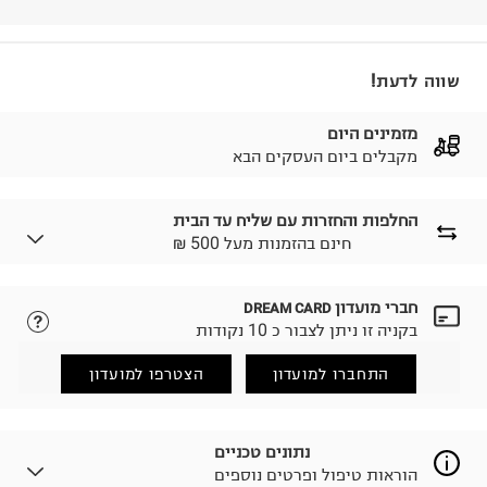
שווה לדעת!
מזמינים היום
מקבלים ביום העסקים הבא
החלפות והחזרות עם שליח עד הבית
₪ חינם בהזמנות מעל 500
חברי מועדון
DREAM CARD
לבחירת בשיטת המשלוח המתאימה לכם,
נא ללחוץ כאן.
בקניה זו ניתן לצבור כ 10 נקודות
הזמנתם והתחרטתם?
החזרות / החלפות בקליק עם שליח עד הבית ב-14.9 ₪
התחברו למועדון
הצטרפו למועדון
(במקום ב-19.9 ₪) לזמן מוגבל! חינם בהזמנות מעל 500 ₪.
לפרטים נא ללחוץ כאן
.
ניתן גם להחזיר את החבילה דרך דואר ישראל ללא תשלום.
נתונים טכניים
למידע נא ללחוץ כאן
.
הוראות טיפול ופרטים נוספים
לפני החזרת החבילה, חשוב להדביק את מדבקת הגוביינא על