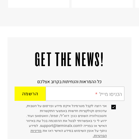
ח.פ. 515722536
!GET THE NEWS
כל ההמראות והנחיתות בקרוב אצלכם
הכניסו מייל
הרשמה
אני רוצה לקבל מטרמינל איקס מידע ופרסום על הטבות,
עדכונים וקולקציות חדשות באמצעי התקשרות
והטכנולוגיה השונים כגון: דוא"ל/ סמס/ וואטסאפ ועוד.
ידוע לי כי באפשרותי לבטל את ההסכמה בכל עת באיזור
האישי או בפנייה לsupport@terminalx.com. למידע
נוסף על אופן השימוש במידע האישי ראו את
מדיניות
הפרטיות.