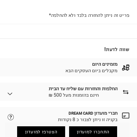
פריט זה ניתן להחזרה בלבד ולא להחלפה*
שווה לדעת!
מזמינים היום
מקבלים ביום העסקים הבא
החלפות והחזרות עם שליח עד הבית
₪ חינם בהזמנות מעל 500
חברי מועדון
DREAM CARD
לבחירת בשיטת המשלוח המתאימה לכם,
נא ללחוץ כאן.
בקניה זו ניתן לצבור כ 8 נקודות
הזמנתם והתחרטתם?
החזרות / החלפות בקליק עם שליח עד הבית ב-14.9 ₪
התחברו למועדון
הצטרפו למועדון
(במקום ב-19.9 ₪) לזמן מוגבל! חינם בהזמנות מעל 500 ₪.