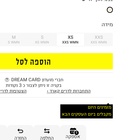
מידה
M
S
XS
XXS
S WMN
XS WMN
XXS WMN
XXS WMN
הוספה לסל
חברי מועדון DREAM CARD
בקניה זו ניתן לצבור כ 3 נקודות
התחברות לדרים קארד ›
הצטרפות לדרים
מזמינים היום
מקבלים ביום העסקים הבא
1
אספקה
החלפה
החזרה