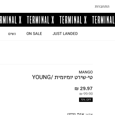
התחברות
JUST LANDED
ON SALE
נשים
MANGO
טי-שירט יומיומית /YOUNG
29.97 ₪
99.90 ₪
70% OFF
אוף ווייט
צבע
: