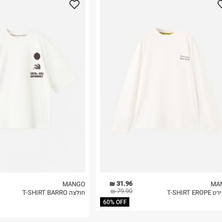
נא על גבי החבילה
רות באתר בלבד
 בלבד. לא ניתן
31.96 ₪
MANGO
MA
79.90 ₪
T-SHIRT ER
חולצה T-SHIRT BARRO
60% OFF