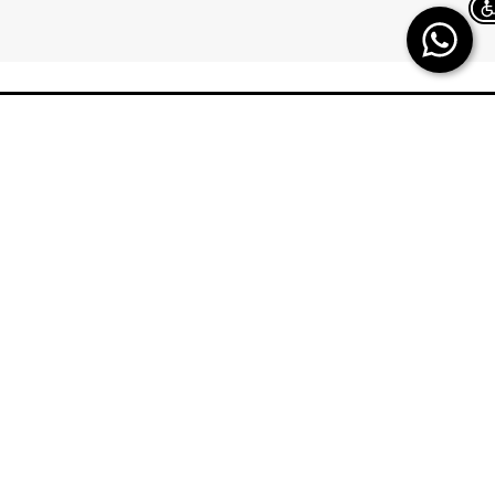
Chat on WhatsApp
TERMINAL X
HELP
משלוחים
אודות
החזרות/ החלפות
תקנון
ביטול עסקה
TERMINAL X GIFT
CARD
תשובות לכל השאלות
DREAM CARD
הטבות מולטיפאס
כרטיס אשראי
איפה ההזמנה שלי
DREAM CARD VIP
מבקר פנים – מקשיבון
DREAM GIFTCARD
יצירת קשר
הקרדיט שלי
הצהרת נגישות
מפת אתר