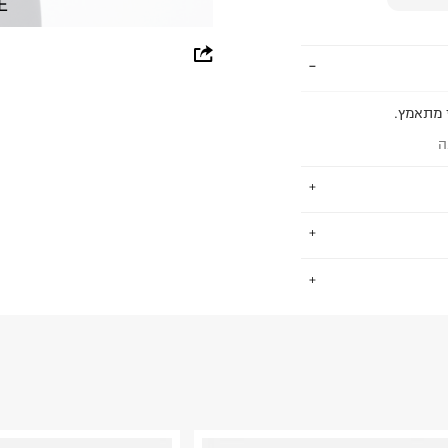
E
whatsapp
facebook
 מתאמץ.
pinterest
ה
copy link
ימים פיקוח חברתי
.
 כ-ZDHC לאפס הפצה של כימיקלים
החזרות / החלפות בקליק עם שליח עד הבית ב-14.9 ₪ (במקום ב-19.9
 ללחוץ כאן
.
פים סביבתית
ום.
למידע נא ללחוץ