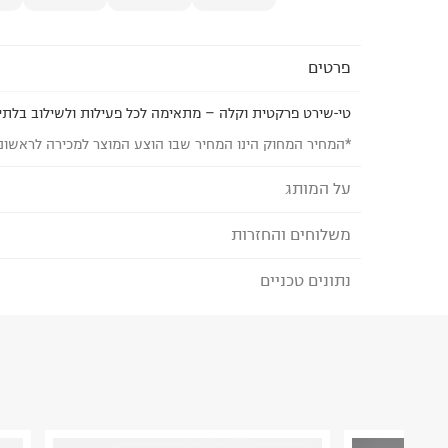
פרטים
טי-שירט פרקטית וקלה – מתאימה לכל פעילות ולשילוב בלתי
*המחיר המחוק הינו המחיר שבו הוצע המוצר למכירה לראשונ
על המותג
משלוחים והחזרות
MANGO - מנגו
פריטי הלבוש של
MANGO מיוצרים במפעלים המקי
נתונים טכניים
לבחירת בשיטת המשלוח המתאימה לכם,
נא ללחוץ כאן
ובקרה על בטיחות הפריטים.
הזמנתם והתחרטתם?
המותג מחויב ליוזמות גלובליות
הרכב בד/חומר
:
75% כותנה 25% כותנה ממוחזרת
מסוכנים ולהתחייבות
PETA להפסקת שימוש בצמר מוהר.
₪) לזמן מוגבל! חינם בהזמנות מעל 500 ₪.
לפרטים נא
ארץ ייצור
:
פקיסטן
קולקציית
COMMITTED מתמקדת בחומרים מועד
ניתן גם להחזיר את החבילה דרך דואר ישראל ללא תשל
הוראות כביסה
ובתהליכי ייצור ידידותיים לסביבה.
כאן
.