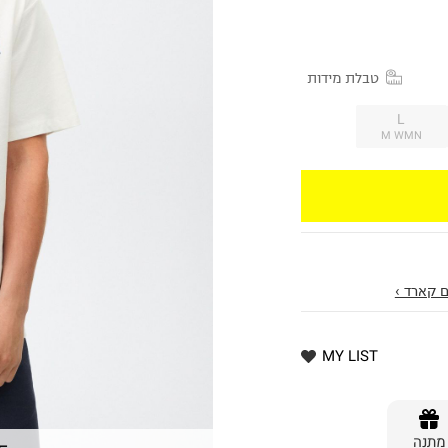
טבלת מידות
L
M WMN
 קארד ›
MY LIST
מתנה