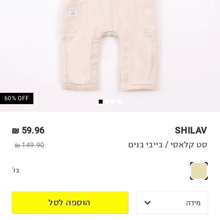
60% OFF
59.96 ₪
SHILAV
סט קלאסי / בייבי בנים
149.90 ₪
בז'
הוספה לסל
מידה