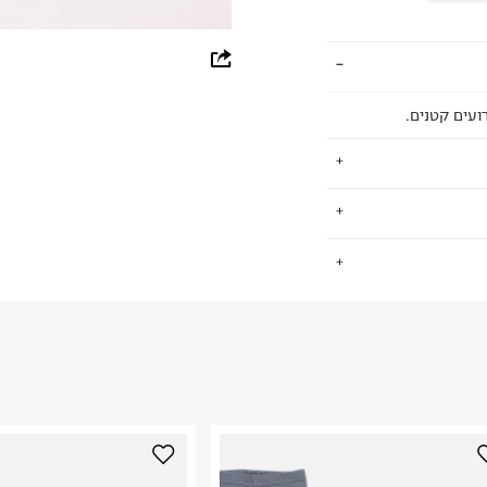
whatsapp
facebook
ועים קטנים.
pinterest
copy link
וילדים. פועלת מאז
.
ון ועד השלב בו
יר, מקצועיות ללא
החזרות / החלפות בקליק עם שליח עד הבית ב-14.9 ₪ (במקום ב-19.9
 ללחוץ כאן
.
ום.
למידע נא ללחוץ
נא על גבי החבילה