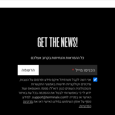
!GET THE NEWS
כל ההמראות והנחיתות בקרוב אצלכם
הרשמה
הכניסו מייל
אני רוצה לקבל מטרמינל איקס מידע ופרסום על הטבות,
עדכונים וקולקציות חדשות באמצעי התקשרות
והטכנולוגיה השונים כגון: דוא"ל/ סמס/ וואטסאפ ועוד.
ידוע לי כי באפשרותי לבטל את ההסכמה בכל עת באיזור
האישי או בפנייה לsupport@terminalx.com. למידע
נוסף על אופן השימוש במידע האישי ראו את
מדיניות
הפרטיות.