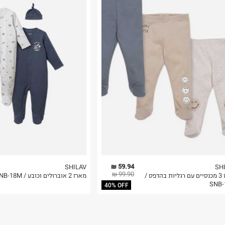
רות באתר בלבד
 בלבד. לא ניתן
59.94 ₪
SHILAV
SH
99.90 ₪
מארז 3 מכנסיים עם רגליות בהדפס /
מארז 2 אוברולים וכובע / SNB-18M
SNB-
40% OFF