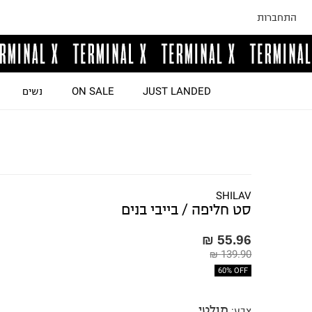
התחברות
JUST LANDED
ON SALE
נשים
SHILAV
סט חליפה / בייבי בנים
55.96 ₪
139.90 ₪
60% OFF
מולטי
צבע
: