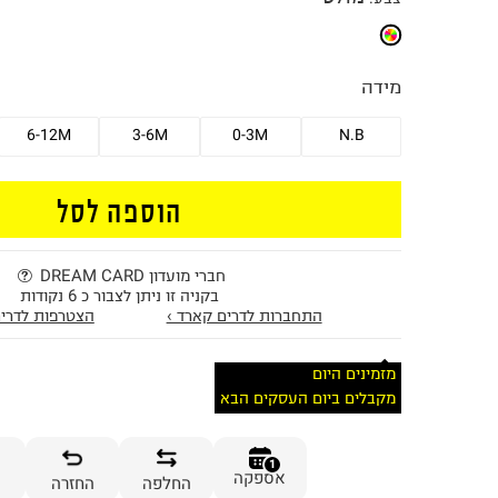
מידה
6-12M
3-6M
0-3M
N.B
הוספה לסל
חברי מועדון DREAM CARD
בקניה זו ניתן לצבור כ 6 נקודות
התחברות לדרים קארד ›
הצטרפות לדרים
מזמינים היום
מקבלים ביום העסקים הבא
1
אספקה
החלפה
החזרה