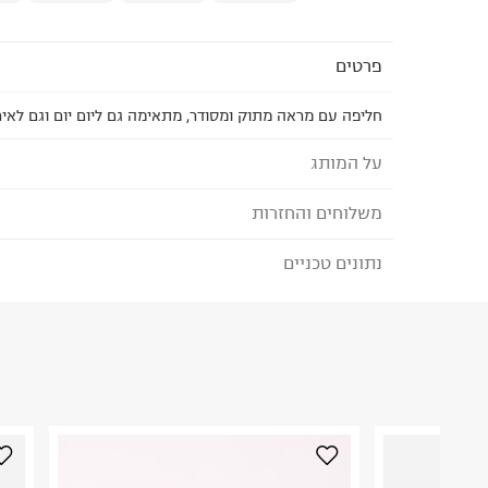
פרטים
חליפה עם מראה מתוק ומסודר, מתאימה גם ליום יום וגם לאיר
על המותג
משלוחים והחזרות
SHILAV - שילב
שילב, רשת החנויות המובילה בישראל למוצרי תינוקות 
נתונים טכניים
לבחירת בשיטת המשלוח המתאימה לכם,
נא ללחוץ כאן
1974 ומלווה את חווית ההורות בכל שלב, החל מההרי
הזמנתם והתחרטתם?
הפעוטות הולכים לגן. שילב מציעה איכות בכל רמת מח
פשרות, שירותיות כערך עליון וחדשנות מוצרית.
הרכב בד/חומר
:
100% COTTON
₪) לזמן מוגבל! חינם בהזמנות מעל 500 ₪.
לפרטים נא
ארץ ייצור
:
סין
ניתן גם להחזיר את החבילה דרך דואר ישראל ללא תשל
הוראות כביסה
כאן
.
לפני החזרת החבילה, חשוב להדביק את מדבקת הגוביי