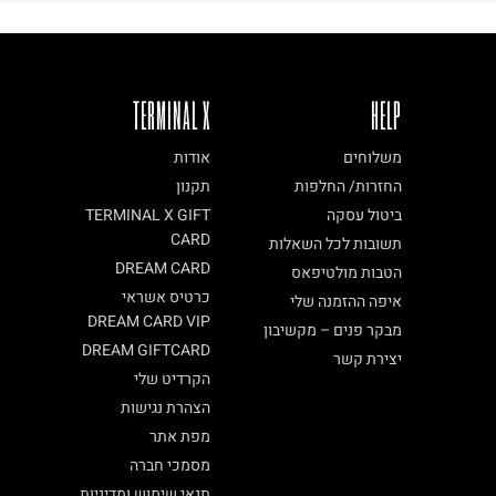
TERMINAL X
HELP
משלוחים
אודות
החזרות/ החלפות
תקנון
ביטול עסקה
TERMINAL X GIFT
CARD
תשובות לכל השאלות
DREAM CARD
הטבות מולטיפאס
כרטיס אשראי
איפה ההזמנה שלי
DREAM CARD VIP
מבקר פנים – מקשיבון
DREAM GIFTCARD
יצירת קשר
הקרדיט שלי
הצהרת נגישות
מפת אתר
מסמכי חברה
תנאי שימוש ומדיניות