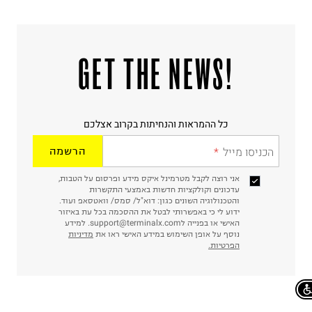
!GET THE NEWS
כל ההמראות והנחיתות בקרוב אצלכם
הכניסו מייל
הרשמה
אני רוצה לקבל מטרמינל איקס מידע ופרסום על הטבות,
עדכונים וקולקציות חדשות באמצעי התקשרות
והטכנולוגיה השונים כגון: דוא"ל/ סמס/ וואטסאפ ועוד.
ידוע לי כי באפשרותי לבטל את ההסכמה בכל עת באיזור
האישי או בפנייה לsupport@terminalx.com. למידע
נוסף על אופן השימוש במידע האישי ראו את
מדיניות
הפרטיות.