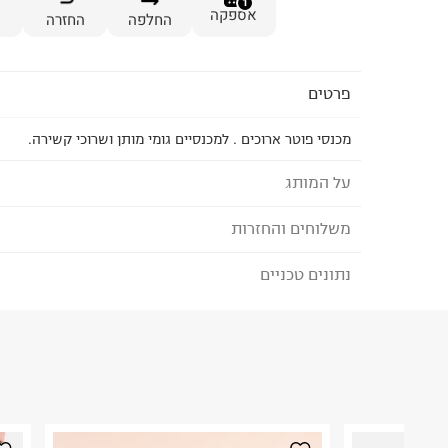
1
אספקה
החלפה
החזרה
פרטים
מכנסי פוטר ארוכים . למכנסיים גומי מותן ושרוכי קשירה.
על המותג
משלוחים והחזרות
FOX - פוקס
מותג הבייסיק המוביל בישראל לגברים, נשים, ילדים ו
נתונים טכניים
לבחירת בשיטת המשלוח המתאימה לכם,
נא ללחוץ כאן
הבחירות היומיומיות שלנו במרכז המלתחה ומציע מגוו
הזמנתם והתחרטתם?
BASIC IS BEAUTIFUL.
הרכב בד/חומר
:
POLYESTER 50% COTTON 50%
₪) לזמן מוגבל! חינם בהזמנות מעל 500 ₪.
לפרטים נא
ארץ ייצור
:
סין
ניתן גם להחזיר את החבילה דרך דואר ישראל ללא תשל
הוראות כביסה
כאן
.