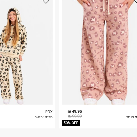
נא על גבי החבילה
רות באתר בלבד
 בלבד. לא ניתן
49.95 ₪
FOX
99.90 ₪
י פוטר
מכנסי פוטר
50% OFF