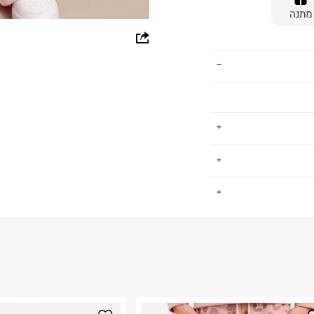
מתנה
whatsapp
facebook
pinterest
copy link
תינוקות, ששם את
.
ן מוצרים רחב עם
דגש על נוחות, איכות ומחיר נגיש. גם אנחנו, כמו ב FOX, חושבים ש -
החזרות / החלפות בקליק עם שליח עד הבית ב-14.9 ₪ (במקום ב-19.9
 ללחוץ כאן
.
ום.
למידע נא ללחוץ