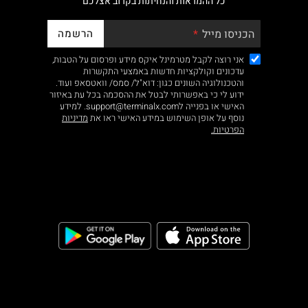
כל ההמראות והנחיתות בקרוב אצלכם
הרשמה
הכניסו מייל
אני רוצה לקבל מטרמינל איקס מידע ופרסום על הטבות,
עדכונים וקולקציות חדשות באמצעי התקשרות
והטכנולוגיה השונים כגון: דוא"ל/ סמס/ וואטסאפ ועוד.
ידוע לי כי באפשרותי לבטל את ההסכמה בכל עת באיזור
האישי או בפנייה לsupport@terminalx.com. למידע
נוסף על אופן השימוש במידע האישי ראו את
מדיניות
הפרטיות.