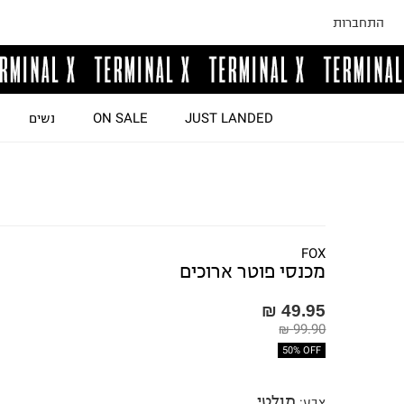
התחברות
JUST LANDED
ON SALE
נשים
FOX
מכנסי פוטר ארוכים
49.95 ₪
99.90 ₪
50% OFF
מולטי
צבע
: