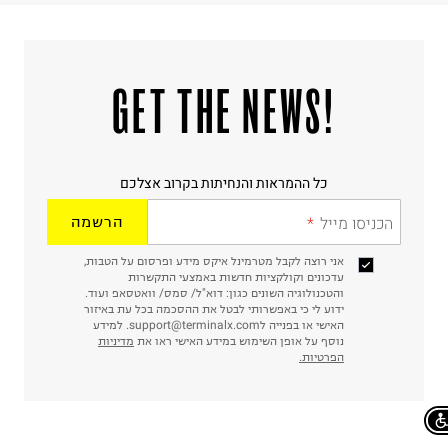
!GET THE NEWS
כל ההמראות והנחיתות בקרוב אצלכם
הכניסו מייל
הרשמה
אני רוצה לקבל מטרמינל איקס מידע ופרסום על הטבות,
עדכונים וקולקציות חדשות באמצעי התקשרות
והטכנולוגיה השונים כגון: דוא"ל/ סמס/ וואטסאפ ועוד.
ידוע לי כי באפשרותי לבטל את ההסכמה בכל עת באיזור
האישי או בפנייה לsupport@terminalx.com. למידע
נוסף על אופן השימוש במידע האישי ראו את
מדיניות
הפרטיות.