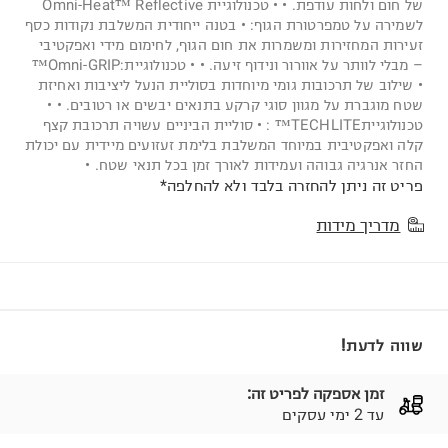
של חום ולחות עודפת. • • טכנולוגיית Omni-Heat™ Reflective
לשמירה על טמפרטורת הגוף: • בטנה ייחודית המשלבת נקודות כסף
זעירות המחזירות ומשמרות את חום הגוף, לחימום מידי ואפקטיבי
– מבלי לוותר על אוורור ונידוף זיעה. • • טכנולוגיית:Omni-GRIP™
• שילוב של תרכובות גומי מיוחדות בסוליית הנעל ליציבות ואחיזת
שטח מוגברת על מגוון סוגי קרקע בתנאים יבשים או רטובים. • •
טכנולוגייתTECHLITE™ : • סוליית הביניים עשויה תרכובת קצף
קלה ואפקטיבית במיוחד המשלבת בלימת זעזועים מיידית עם יכולת
החזר אנרגיה גבוהה ועמידות לאורך זמן בכל תנאי שטח. •
פריט זה ניתן להחזרה בלבד ולא להחלפה*
מדריך מידות
שווה לדעת!
זמן אספקה לפריט זה:
עד 2 ימי עסקים