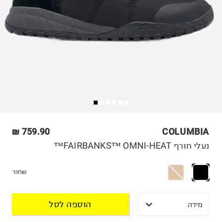
759.90 ₪
COLUMBIA
נעלי חורף FAIRBANKS™ OMNI-HEAT™
שחור
הוספה לסל
מידה