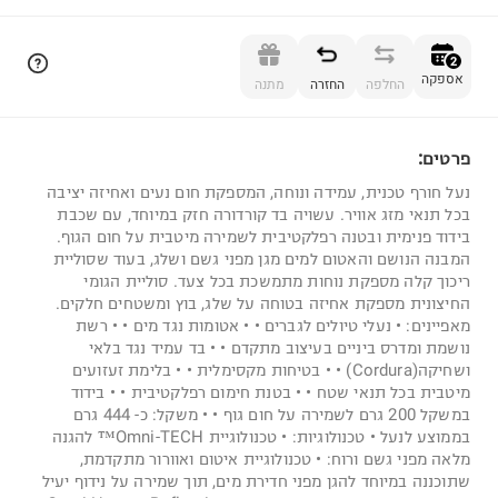
הוספה לסל
2
אספקה
החלפה
החזרה
מתנה
פרטים:
2
נעל חורף טכנית, עמידה ונוחה, המספקת חום נעים ואחיזה יציבה
בכל תנאי מזג אוויר. עשויה בד קורדורה חזק במיוחד, עם שכבת
בידוד פנימית ובטנה רפלקטיבית לשמירה מיטבית על חום הגוף.
המבנה הנושם והאטום למים מגן מפני גשם ושלג, בעוד שסוליית
ריכוך קלה מספקת נוחות מתמשכת בכל צעד. סוליית הגומי
החיצונית מספקת אחיזה בטוחה על שלג, בוץ ומשטחים חלקים.
מאפיינים: • נעלי טיולים לגברים • • אטומות נגד מים • • רשת
נושמת ומדרס ביניים בעיצוב מתקדם • • בד עמיד נגד בלאי
ושחיקה(Cordura) • • בטיחות מקסימלית • • בלימת זעזועים
מיטבית בכל תנאי שטח • • בטנת חימום רפלקטיבית • • בידוד
במשקל 200 גרם לשמירה על חום גוף • • משקל: כ- 444 גרם
בממוצע לנעל • טכנולוגיות: • טכנולוגיית Omni-TECH™ להגנה
מלאה מפני גשם ורוח: • טכנולוגיית איטום ואוורור מתקדמת,
שתוכננה במיוחד להגן מפני חדירת מים, תוך שמירה על נידוף יעיל