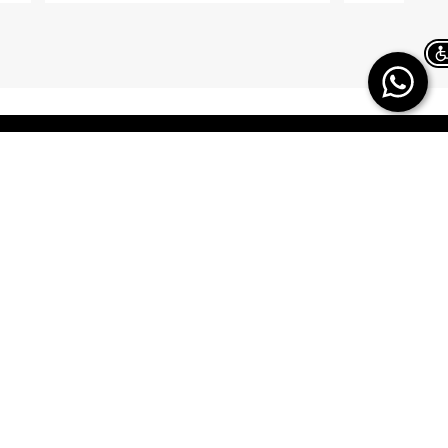
ח.פ. 514914159
Chat on WhatsApp
TERMINAL X
HELP
משלוחים
אודות
החזרות/ החלפות
תקנון
ביטול עסקה
TERMINAL X GIFT
CARD
תשובות לכל השאלות
DREAM CARD
הטבות מולטיפאס
כרטיס אשראי
איפה ההזמנה שלי
DREAM CARD VIP
מבקר פנים – מקשיבון
DREAM GIFTCARD
יצירת קשר
הקרדיט שלי