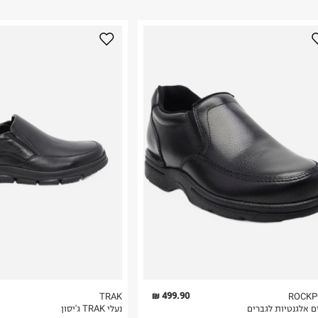
ום.
למידע נא ללחוץ
נא על גבי החבילה
רות באתר בלבד
 בלבד. לא ניתן
499.90 ₪
TRAK
ROCKP
ם אלגנטיות לגברים
נעלי TRAK ג'יסון