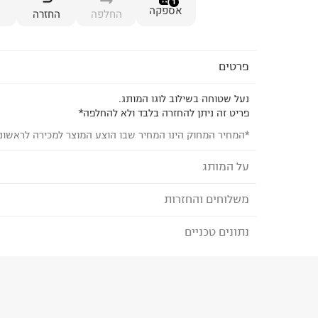
1
אספקה
החלפה
החזרה
פרטים
נעל שטוחה בשילוב לוגו המותג.
פריט זה ניתן להחזרה בלבד ולא להחלפה*
*המחיר המחוק הינו המחיר שבו הוצע המוצר למכירה לראשונ
על המותג
משלוחים והחזרות
REPLAY - ריפלי
מותג הדנים לגברים ונשים המוביל באירופה מגיע
נתונים טכניים
לבחירת בשיטת המשלוח המתאימה לכם,
נא ללחוץ כאן
קולקציות מרהיבות
הזמנתם והתחרטתם?
גינס סקיני לנשים וגברים , טי שירט לוגו , שמל
הרכב בד/חומר
:
aterial: 100% cow suedeLining
וכמובן קולקציית נעלים טרנדית ותיקים בשלל דגמ
Material: 100
₪) לזמן מוגבל! חינם בהזמנות מעל 500 ₪.
לפרטים נא
ללוק מעודכן וטרנדי
ארץ ייצור
:
סין