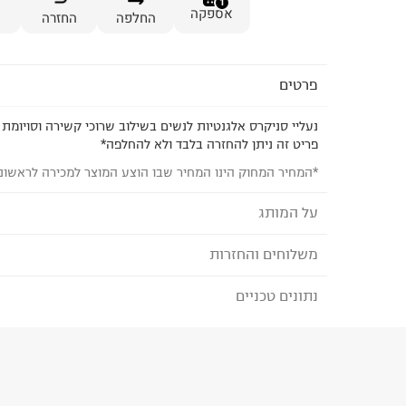
1
אספקה
החלפה
החזרה
פרטים
נעליי סניקרס אלגנטיות לנשים בשילוב שרוכי קשירה וסויומת
פריט זה ניתן להחזרה בלבד ולא להחלפה*
*המחיר המחוק הינו המחיר שבו הוצע המוצר למכירה לראשונ
על המותג
משלוחים והחזרות
GUESS - גאס
הוקמה ב-1981 כיצרנית ג'ינס ומאז צמחה למותג ג
נתונים טכניים
לבחירת בשיטת המשלוח המתאימה לכם,
נא ללחוץ כאן
כיום, GUESS מעצבת, משווקת ומפיצה קולקציות 
הזמנתם והתחרטתם?
גברים וילדים לצד אביזרים משלימים, הכוללים את קול
הרכב בד/חומר
:
SYNTETHIC
בקמפיינים חדשניים ובלתי נשכחים אשר הפכו את המו
₪) לזמן מוגבל! חינם בהזמנות מעל 500 ₪.
לפרטים נא
ארץ ייצור
:
סין
בית, מי שהובילו את הקמפיינים במהלך השנים היו בי