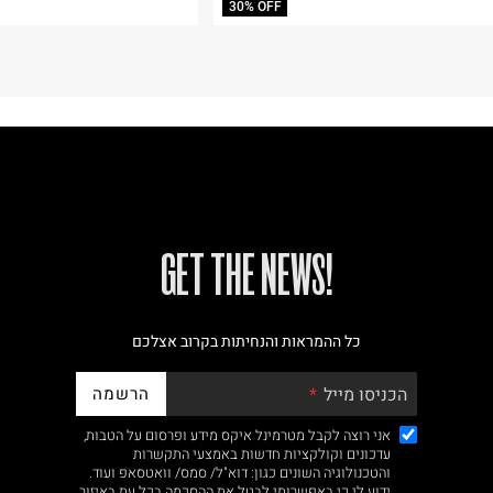
30% OFF
!GET THE NEWS
כל ההמראות והנחיתות בקרוב אצלכם
הרשמה
הכניסו מייל
אני רוצה לקבל מטרמינל איקס מידע ופרסום על הטבות,
עדכונים וקולקציות חדשות באמצעי התקשרות
והטכנולוגיה השונים כגון: דוא"ל/ סמס/ וואטסאפ ועוד.
ידוע לי כי באפשרותי לבטל את ההסכמה בכל עת באיזור