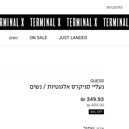
התחברות
JUST LANDED
ON SALE
נשים
GUESS
נעליי סניקרס אלגנטיות / נשים
349.93 ₪
499.90 ₪
30% OFF
שחור
צבע
: