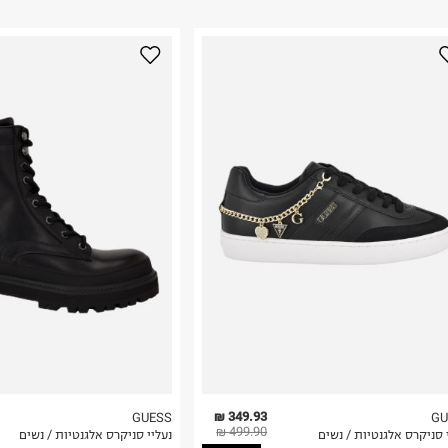
ום.
למידע נא ללחוץ
מית ועוד. מותג
-בו המובחרות,
נא על גבי החבילה
רות באתר בלבד
 בלבד. לא ניתן
349.93 ₪
GUESS
GU
499.90 ₪
 סניקרס אלגנטיות / נשים
נעליי סניקרס אלגנטיות / נשים