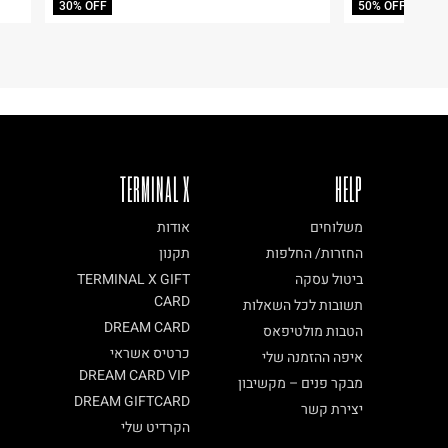
30% OFF
50% OFF
ח.פ. 515722536
TERMINAL X
HELP
משלוחים
אודות
החזרות/ החלפות
תקנון
ביטול עסקה
TERMINAL X GIFT
CARD
תשובות לכל השאלות
DREAM CARD
הטבות מולטיפאס
כרטיס אשראי
איפה ההזמנה שלי
DREAM CARD VIP
מבקר פנים – מקשיבון
DREAM GIFTCARD
יצירת קשר
הקרדיט שלי