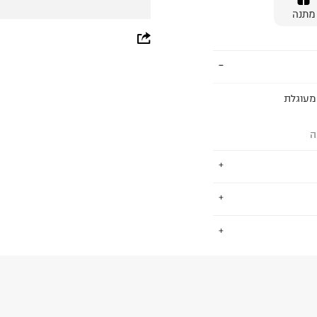
מתנה
whatsapp
facebook
pinterest
 מעוגלת
copy link
ה
לובלי של סגנון חיים.
.
שלמות של בגדי נשים,
קציית התיקים
העשירה של המותג. במשך השנים, התדמית של GUESS הוצגה
החזרות / החלפות בקליק עם שליח עד הבית ב-14.9 ₪ (במקום ב-19.9
תג לשם מוכר בכל
 ללחוץ כאן
.
ן השאר הדוגמנית