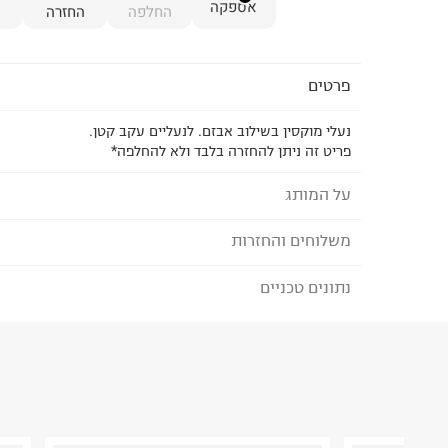
אספקה
החלפה
החזרה
פרטים
נעלי מוקסין בשילוב אבזם. לנעליים עקב קטן.
פריט זה ניתן להחזרה בלבד ולא להחלפה*
על המותג
משלוחים והחזרות
סם אדלמן- SAM EDELMAN
מאז הקמתו בשנת 2004 על ידי המעצב סם 
נתונים טכניים
לבחירת בשיטת המשלוח המתאימה לכם,
נא ללחוץ כאן
את המושג יוקרה נונשלנטית ועיצוב אמריקאי נצחי. ס
הזמנתם והתחרטתם?
שנות ניסיון בעיצוב נעליים. הדגמים האהובים של המות
הרכב בד/חומר
:
LEATHER
אחרי עונה בצבעים חדשים וטקסטורות מיוחדות. המו
₪) לזמן מוגבל! חינם בהזמנות מעל 500 ₪.
לפרטים נא
ארץ ייצור
:
סין
נוכחותו הגלובלית ומיקומי הדגל שלו כוללים בין היתר 
ניתן גם להחזיר את החבילה דרך דואר ישראל ללא תשל
הוראות כביסה
יורק .
כאן
.