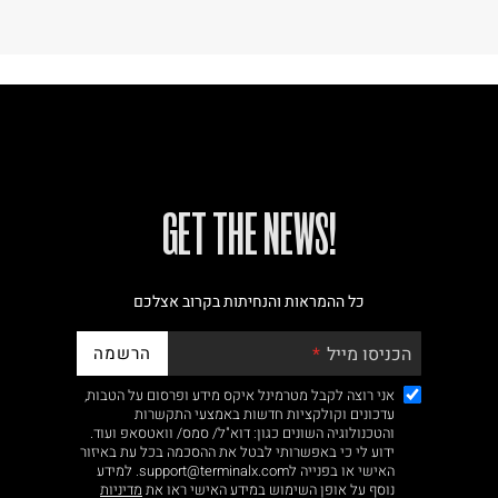
!GET THE NEWS
כל ההמראות והנחיתות בקרוב אצלכם
הרשמה
הכניסו מייל
אני רוצה לקבל מטרמינל איקס מידע ופרסום על הטבות,
עדכונים וקולקציות חדשות באמצעי התקשרות
והטכנולוגיה השונים כגון: דוא"ל/ סמס/ וואטסאפ ועוד.
ידוע לי כי באפשרותי לבטל את ההסכמה בכל עת באיזור
האישי או בפנייה לsupport@terminalx.com. למידע
נוסף על אופן השימוש במידע האישי ראו את
מדיניות