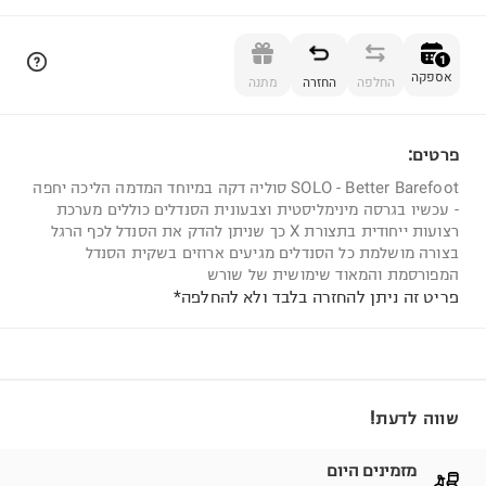
הוספה לסל
1
אספקה
החלפה
החזרה
מתנה
פרטים:
1
SOLO - Better Barefoot סוליה דקה במיוחד המדמה הליכה יחפה
- עכשיו בגרסה מינימליסטית וצבעונית הסנדלים כוללים מערכת
רצועות ייחודית בתצורת X כך שניתן להדק את הסנדל לכף הרגל
בצורה מושלמת כל הסנדלים מגיעים ארוזים בשקית הסנדל
המפורסמת והמאוד שימושית של שורש
פריט זה ניתן להחזרה בלבד ולא להחלפה*
שווה לדעת!
מזמינים היום