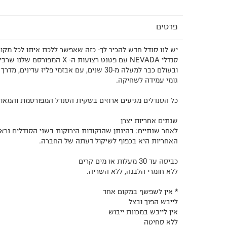
פרטים
יש לנו סנדל חדש להכיר לך- כזה שאפשר ללכת איתו לכל מקום, 
סנדלי NEVADA עם פטנט רצועות ה- X המ
ובעולם כבר למעלה מ-30 שנים, עם אבזמי פליז עדיני
גומי עמידה לשחיקה.
כל הסנדלים מגיעים ארוזים בשקית הסנדל המפורסמת והמאו
שנתים אחריות יצרן
לאחר שנתיים: בהינתן שהנקודות הירוקות בשני הסנדלים נראות
האחריות היא בכפוף לשיקול דעתה של החברה.
כביסה עד 30 מעלות או מים קרים
ללא חומרי הלבנה, ללא השריה.
* אין לשפשף במקום אחד
לייבש הפוך ובצל
אין לייבש במכונת ייבוש
ללא סחיטה