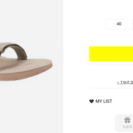
40
 קארד ›
MY LIST
מתנה