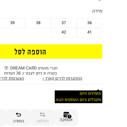
מידה
39
38
37
36
42
41
הוספה לסל
חברי מועדון DREAM CARD
בקניה זו ניתן לצבור כ 36 נקודות
התחברות לדרים קארד ›
הצטרפות לדרים
מזמינים היום
מקבלים ביום העסקים הבא
1
אספקה
החלפה
החזרה