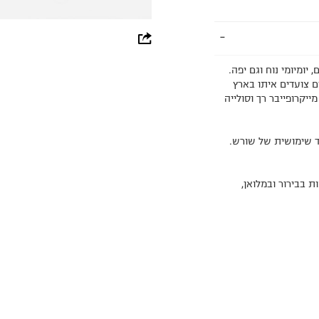
whatsapp
facebook
יומיומי נוח וגם יפה.
פורסם שלנו שרבים צועדים איתו בארץ
pinterest
ם, מדרך מייקרופייבר רך וסולייה
copy link
ד שימושית של שורש.
 בבירור ובמלואן,