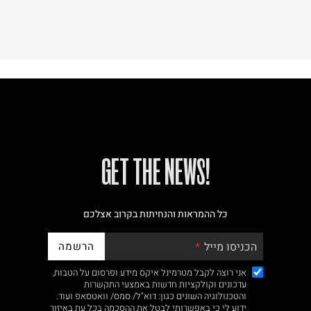
!GET THE NEWS
כל ההמראות והנחיתות בקרוב אצלכם
הרשמה
הכניסו מייל
אני רוצה לקבל מטרמינל איקס מידע ופרסום על הטבות,
עדכונים וקולקציות חדשות באמצעי התקשרות
והטכנולוגיה השונים כגון: דוא"ל/ סמס/ וואטסאפ ועוד.
ידוע לי כי באפשרותי לבטל את ההסכמה בכל עת באיזור