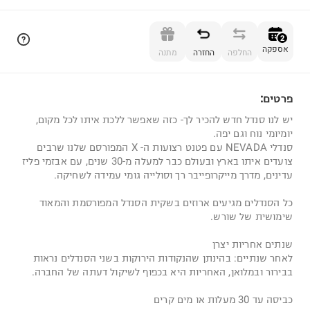
הוספה לסל
2
אספקה
החלפה
החזרה
מתנה
פרטים:
2
יש לנו סנדל חדש להכיר לך- כזה שאפשר ללכת איתו לכל מקום,
יומיומי נוח וגם יפה.
סנדלי NEVADA עם פטנט רצועות ה- X המפורסם שלנו שרבים
צועדים איתו בארץ ובעולם כבר למעלה מ-30 שנים, עם אבזמי פליז
עדינים, מדרך מייקרופייבר רך וסולייה גומי עמידה לשחיקה.
כל הסנדלים מגיעים ארוזים בשקית הסנדל המפורסמת והמאוד
שימושית של שורש.
שנתים אחריות יצרן
לאחר שנתיים: בהינתן שהנקודות הירוקות בשני הסנדלים נראות
בבירור ובמלואן, האחריות היא בכפוף לשיקול דעתה של החברה.
כביסה עד 30 מעלות או מים קרים