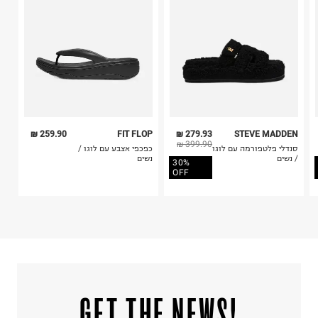
קריית שדה התעופה
5. יש להחזיר את כל הפריטים עם התוויות.
ח.פ. 515722536
6. נעליים ניתן להחזיר רק בקופסתם המקורית בלבד.
259.90 ₪
FIT FLOP
279.93 ₪
STEVE MADDEN
399.90 ₪
סנדלי פלטפורמה עם לוגו
כפכפי אצבע עם לוגו /
/ נשים
נשים
30%
OFF
!GET THE NEWS