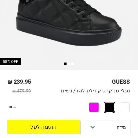
50% OFF
239.95 ₪
GUESS
נעלי סניקרס קווילט לוגו / נשים
479.90 ₪
שחור
הוספה לסל
מידה