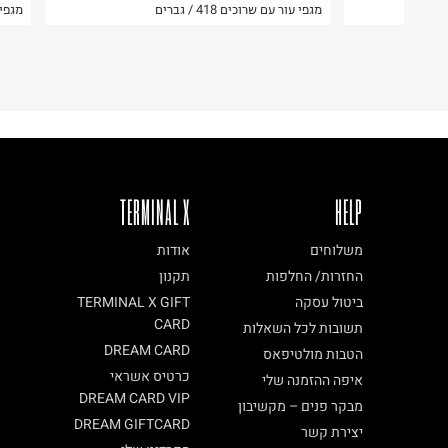
מגפי עור עם שרוכים 418 / גברים
מגפי עור CH
קריית שדה התעופה
ח.פ. 515722536
TERMINAL X
HELP
משלוחים
אודות
החזרות/ החלפות
תקנון
ביטול עסקה
TERMINAL X GIFT
CARD
תשובות לכל השאלות
DREAM CARD
הטבות מולטיפאס
כרטיס אשראי
איפה ההזמנה שלי
DREAM CARD VIP
מבקר פנים – מקשיבון
DREAM GIFTCARD
יצירת קשר