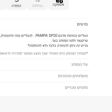
2
אספקה
החלפה
החזרה
פרטים
נעליים גבוהות מדגם PAMPA SP20 . לנעליים
טרקטור ולוגו המותג בצד.
פריט זה ניתן להחזרה בלבד ולא להחלפה*
*המחיר המחוק הינו המחיר שבו הוצע המוצר למכירה לראשונ
על המותג
משלוחים והחזרות
PALLADIUM - פלדיום
המותג
PALADIUM
עושה שימוש בחומרים ידידותיים 
נתונים טכניים
לבחירת בשיטת המשלוח המתאימה לכם,
נא ללחוץ כאן
אורגנית, מחויב לסחר הוגן, מחזור, שימוש חוזר ותרומ
הזמנתם והתחרטתם?
הרכב בד/חומר
:
100% טקסטיל
₪) לזמן מוגבל! חינם בהזמנות מעל 500 ₪.
לפרטים נא
ארץ ייצור
:
וייטנאם