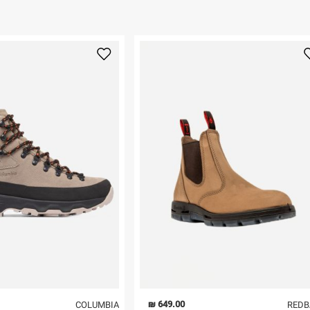
ום.
למידע נא ללחוץ
נא על גבי החבילה
רות באתר בלבד
 בלבד. לא ניתן
649.00 ₪
COLUMBIA
REDB