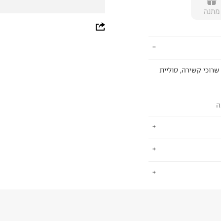
מתנה
whatsapp
facebook
pinterest
 גפה סינטטית, שרוכי קשירה, סוליית
copy link
ה
לסביבה ככותנה
.
ה לחברה.
החזרות / החלפות בקליק עם שליח עד הבית ב-14.9 ₪ (במקום ב-19.9
 ללחוץ כאן
.