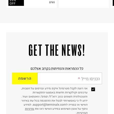
20%
נשים
ח.פ. 514672419
OFF
!GET THE NEWS
כל ההמראות והנחיתות בקרוב אצלכם
הכניסו מייל
הרשמה
אני רוצה לקבל מטרמינל איקס מידע ופרסום על הטבות,
עדכונים וקולקציות חדשות באמצעי התקשרות
והטכנולוגיה השונים כגון: דוא"ל/ סמס/ וואטסאפ ועוד.
ידוע לי כי באפשרותי לבטל את ההסכמה בכל עת באיזור
האישי או בפנייה לsupport@terminalx.com. למידע
נוסף על אופן השימוש במידע האישי ראו את
מדיניות
הפרטיות.