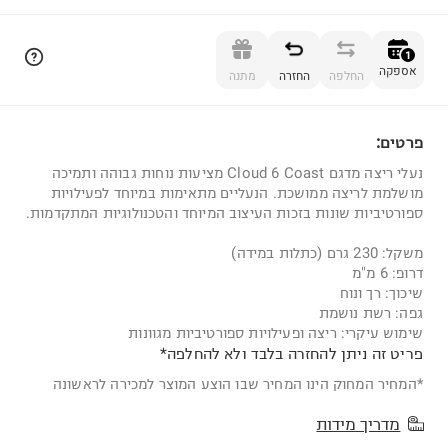
הוספה לסל
1
אספקה
החלפה
החזרה
מתנה
פרטים:
1
נעלי ריצה מדגם Cloud 6 Coast מציעות נוחות גבוהה ותמיכה
מושלמת לריצה ממושכת. הנעליים מתאימות במיוחד לפעילויות
ספורטיביות שונות בזכות העיצוב המיוחד והטכנולוגיות המתקדמות.
משקל: 230 גרם (כתלות במידה)
דרופ: 6 מ"מ
שיכוך: רך ונוח
גפה: רשת נושמת
שימוש עיקרי: ריצה ופעילויות ספורטיביות מגוונות
פריט זה ניתן להחזרה בלבד ולא להחלפה*
*המחיר המחוק הינו המחיר שבו הוצע המוצר למכירה לראשונה
מדריך מידות