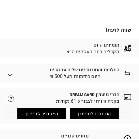
שווה לדעת!
מזמינים היום
מקבלים ביום העסקים הבא
החלפות והחזרות עם שליח עד הבית
₪ חינם בהזמנות מעל 500
חברי מועדון
DREAM CARD
לבחירת בשיטת המשלוח המתאימה לכם,
נא ללחוץ כאן.
בקניה זו ניתן לצבור כ 61 נקודות
הזמנתם והתחרטתם?
החזרות / החלפות בקליק עם שליח עד הבית ב-14.9 ₪
התחברו למועדון
הצטרפו למועדון
(במקום ב-19.9 ₪) לזמן מוגבל! חינם בהזמנות מעל 500 ₪.
לפרטים נא ללחוץ כאן
.
ניתן גם להחזיר את החבילה דרך דואר ישראל ללא תשלום.
נתונים טכניים
למידע נא ללחוץ כאן
.