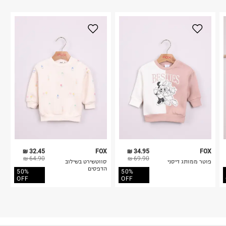
32.45 ₪
FOX
34.95 ₪
FOX
64.90 ₪
69.90 ₪
פוטר ממותג דיסני
סווטשירט בשילוב
הדפסים
50%
50%
OFF
OFF