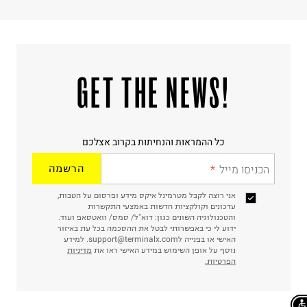
!GET THE NEWS
כל ההמראות והנחיתות בקרוב אצלכם
הכניסו מייל
הרשמה
אני רוצה לקבל מטרמינל איקס מידע ופרסום על הטבות,
עדכונים וקולקציות חדשות באמצעי התקשרות
והטכנולוגיה השונים כגון: דוא"ל/ סמס/ וואטסאפ ועוד.
ידוע לי כי באפשרותי לבטל את ההסכמה בכל עת באיזור
האישי או בפנייה לsupport@terminalx.com. למידע
נוסף על אופן השימוש במידע האישי ראו את
מדיניות
הפרטיות.