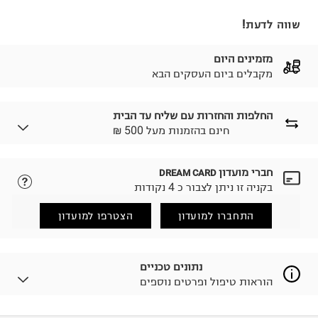
שווה לדעת!
מזמינים היום
מקבלים ביום העסקים הבא
החלפות והחזרות עם שליח עד הבית
₪ חינם בהזמנות מעל 500
חברי מועדון
DREAM CARD
לבחירת בשיטת המשלוח המתאימה לכם,
נא ללחוץ כאן.
בקניה זו ניתן לצבור כ 4 נקודות
הזמנתם והתחרטתם?
החזרות / החלפות בקליק עם שליח עד הבית ב-14.9 ₪
התחברו למועדון
הצטרפו למועדון
(במקום ב-19.9 ₪) לזמן מוגבל! חינם בהזמנות מעל 500 ₪.
לפרטים נא ללחוץ כאן
.
ניתן גם להחזיר את החבילה דרך דואר ישראל ללא תשלום.
נתונים טכניים
למידע נא ללחוץ כאן
.
הוראות טיפול ופרטים נוספים
לפני החזרת החבילה, חשוב להדביק את מדבקת הגוביינא על
גבי החבילה במקום בו הודבקה הכתובת שלכם.
פריטים שבירים יש להחזיר עם שליח דרך ממשק ההחזרות