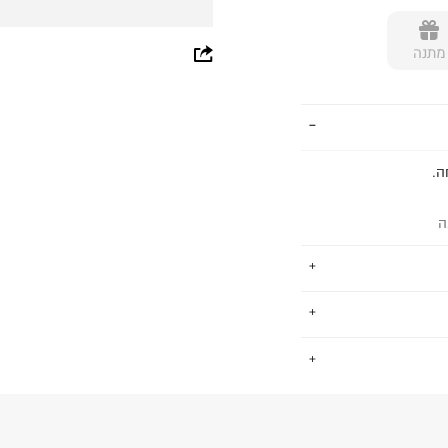
whatsapp
מתנה
facebook
pinterest
copy link
ה
אדלמן. המותג הגדיר מחדש
.
ם אדלמן מביא מותג
שמשלב חיים שלמים של נסיעות חובקות עולם אהבה נצחית לעיצוב ו- 30
ג חוזרים עונה
החזרות / החלפות בקליק עם שליח עד הבית ב-14.9 ₪ (במקום ב-19.9
תג ממשיך לבסס את