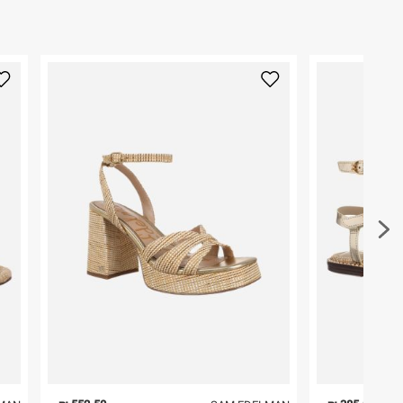
₪) לזמן מוגבל! חינם בהזמנות מעל 500 ₪.
לפרטים נא
ארץ ייצור
:
סין
נוכחותו הגלובלית ומיקומי הדגל שלו כוללים בין היתר 
ניתן גם להחזיר את החבילה דרך דואר ישראל ללא תשל
אין הוראות מיוחדות
יורק .
כאן
.
היבואן
לפני החזרת החבילה, חשוב להדביק את מדבקת הגוביי
גלובל ברנדס גלרי בע"מ
במקום בו הודבקה הכתובת שלכם.
הברזל 38, תל אביב.
ח.פ. 515796605
פריטים שבירים יש להחזיר עם שליח דרך ממשק ההחז
בהתאם לתנאי השימוש.
חשוב לשים לב:
1. לא ניתן להחזיר פריטים שבירים דרך הדואר.
2. לא ניתן להחזיר חולצות בי"ס מודפסות בהדפסה אישית.
3. מוצרי טיפוח ניתן להחזיר סגורים באריזתם המקורית
להחזיר לקים.
4. לא ניתן להחזיר ויטמינים ותוספי תזונה.
5. יש להחזיר את כל הפריטים עם התוויות.