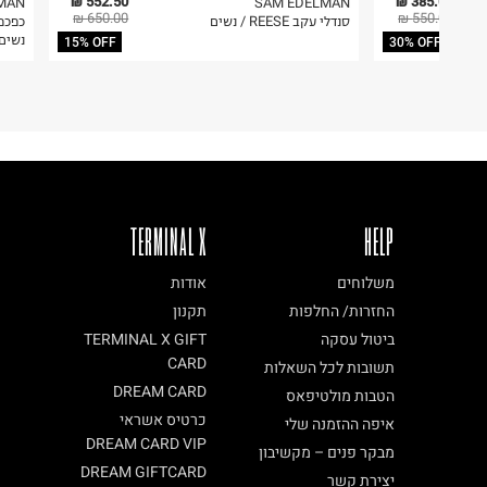
6. נעליים ניתן להחזיר רק בקופסתם המקורית בלבד.
552.50 ₪
385.00 ₪
MAN
SAM EDELMAN
650.00 ₪
550.00 ₪
סנדלי עקב REESE / נשים
נשים
15% OFF
30% OFF
TERMINAL X
HELP
משלוחים
אודות
החזרות/ החלפות
תקנון
ביטול עסקה
TERMINAL X GIFT
CARD
תשובות לכל השאלות
DREAM CARD
הטבות מולטיפאס
כרטיס אשראי
איפה ההזמנה שלי
DREAM CARD VIP
מבקר פנים – מקשיבון
DREAM GIFTCARD
יצירת קשר