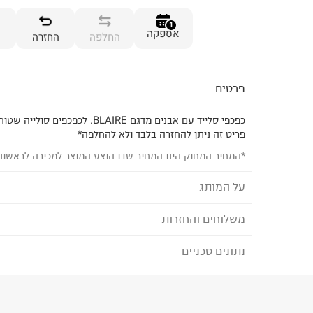
1
אספקה
החלפה
החזרה
פרטים
כפכפי סלייד עם אבנים מדגם BLAIRE. לכפכפים סולייה שטוחה.
פריט זה ניתן להחזרה בלבד ולא להחלפה*
*המחיר המחוק הינו המחיר שבו הוצע המוצר למכירה לראשונ
על המותג
משלוחים והחזרות
סם אדלמן- SAM EDELMAN
מאז הקמתו בשנת 2004 על ידי המעצב סם 
נתונים טכניים
לבחירת בשיטת המשלוח המתאימה לכם,
נא ללחוץ כאן
את המושג יוקרה נונשלנטית ועיצוב אמריקאי נצחי. ס
הזמנתם והתחרטתם?
שנות ניסיון בעיצוב נעליים. הדגמים האהובים של המות
הרכב בד/חומר
:
LEATHER
אחרי עונה בצבעים חדשים וטקסטורות מיוחדות. המו