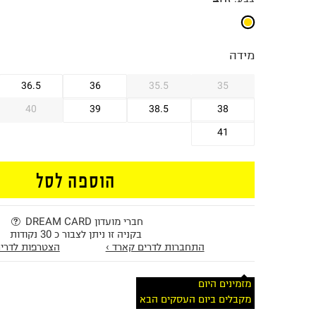
מידה
36.5
36
35.5
35
40
39
38.5
38
41
הוספה לסל
חברי מועדון DREAM CARD
בקניה זו ניתן לצבור כ 30 נקודות
התחברות לדרים קארד ›
הצטרפות לדרים
מזמינים היום
מקבלים ביום העסקים הבא