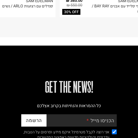
385.00 ₪
SAM EDELMAN
SAM EDEL
550.00 ₪
כפכפי סלייד עם אבנים BAY RAY /
סנדלים עם רצועות ARLO / נשים
30% OFF
!GET THE NEWS
כל ההמראות והנחיתות בקרוב אצלכם
הרשמה
הכניסו מייל
אני רוצה לקבל מטרמינל איקס מידע ופרסום על הטבות,
עדכונים וקולקציות חדשות באמצעי התקשרות