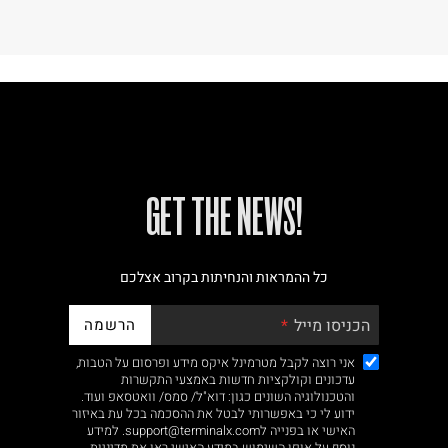
!GET THE NEWS
כל ההמראות והנחיתות בקרוב אצלכם
הרשמה
הכניסו מייל
אני רוצה לקבל מטרמינל איקס מידע ופרסום על הטבות,
עדכונים וקולקציות חדשות באמצעי התקשרות
והטכנולוגיה השונים כגון: דוא"ל/ סמס/ וואטסאפ ועוד.
ידוע לי כי באפשרותי לבטל את ההסכמה בכל עת באיזור
האישי או בפנייה לsupport@terminalx.com. למידע
נוסף על אופן השימוש במידע האישי ראו את
מדיניות