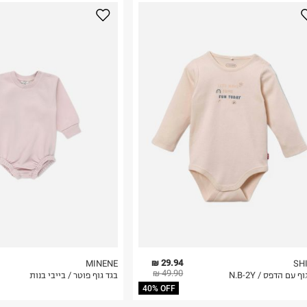
נא על גבי החבילה
רות באתר בלבד
 בלבד. לא ניתן
29.94 ₪
MINENE
SH
49.90 ₪
ף עם הדפס / N.B-2Y
בגד גוף פוטר / בייבי בנות
40% OFF