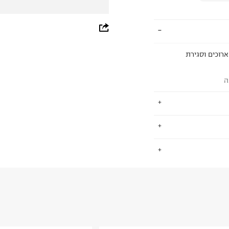
whatsapp
facebook
ארוכים וסגירת
pinterest
ה
copy link
וילדים. פועלת מאז
.
ון ועד השלב בו
יר, מקצועיות ללא
החזרות / החלפות בקליק עם שליח עד הבית ב-14.9 ₪ (במקום ב-19.9
 ללחוץ כאן
.
ום.
למידע נא ללחוץ