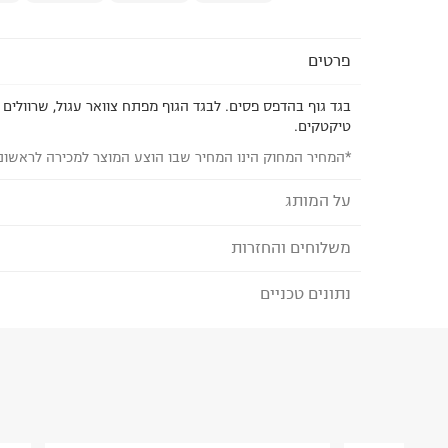
פרטים
בגד גוף בהדפס פסים. לבגד הגוף מפתח צוואר עגול, שרוולים 
טיקטקים.
*המחיר המחוק הינו המחיר שבו הוצע המוצר למכירה לראשונ
על המותג
משלוחים והחזרות
SHILAV - שילב
שילב, רשת החנויות המובילה בישראל למוצרי תינוקות 
נתונים טכניים
לבחירת בשיטת המשלוח המתאימה לכם,
נא ללחוץ כאן
1974 ומלווה את חווית ההורות בכל שלב, החל מההרי
הזמנתם והתחרטתם?
הפעוטות הולכים לגן. שילב מציעה איכות בכל רמת מח
פשרות, שירותיות כערך עליון וחדשנות מוצרית.
הרכב בד/חומר
:
100% COTTON
₪) לזמן מוגבל! חינם בהזמנות מעל 500 ₪.
לפרטים נא
ארץ ייצור
:
סין
ניתן גם להחזיר את החבילה דרך דואר ישראל ללא תשל
הוראות כביסה
כאן
.