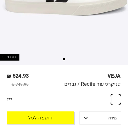
30% OFF
524.93 ₪
VEJA
סניקרס עור Recife / גברים
749.90 ₪
לבן
הוספה לסל
מידה