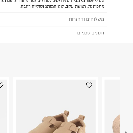
סנדלי Chase מבית NATIVE. לסנדלים גפה מחורר
מתכווננת, רצועת עקב, לוגו המותג וסולייה רחבה.
משלוחים והחזרות
נתונים טכניים
לבחירת בשיטת המשלוח המתאימה לכם,
נא ללחוץ כאן
הזמנתם והתחרטתם?
הרכב בד/חומר
:
100% EVA
₪) לזמן מוגבל! חינם בהזמנות מעל 500 ₪.
לפרטים נא
ארץ ייצור
:
וייטנאם
ניתן גם להחזיר את החבילה דרך דואר ישראל ללא תשל
אין הוראות מיוחדות
כאן
.
היבואן
לפני החזרת החבילה, חשוב להדביק את מדבקת הגוביי
פלג ניל בע"מ
במקום בו הודבקה הכתובת שלכם.
המסיק 7 פארק תעשיות, עמק חפר.
ח.פ. 511424210
פריטים שבירים יש להחזיר עם שליח דרך ממשק ההחז
בהתאם לתנאי השימוש.
חשוב לשים לב: