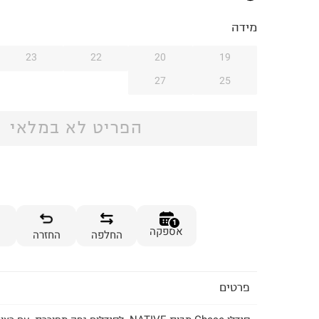
מידה
23
22
20
19
27
25
הפריט לא במלאי
1
אספקה
החלפה
החזרה
פרטים