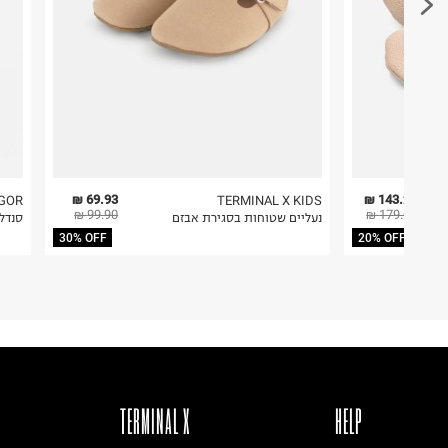
1. לא ניתן להחזיר פריטים שבירים דרך הדואר.
2. לא ניתן להחזיר חולצות בי"ס מודפסות בהדפסה אישית.
3. מוצרי טיפוח ניתן להחזיר סגורים באריזתם המקורית
להחזיר לקים.
4. לא ניתן להחזיר ויטמינים ותוספי תזונה.
5. יש להחזיר את כל הפריטים עם התוויות.
6. נעליים ניתן להחזיר רק בקופסתם המקורית בלבד.
69.93 ₪
143.20 ₪
IGOR
TERMINAL X KIDS
99.90 ₪
179.00 ₪
נעליים שטוחות בסגירת אבזם
סנדלי Bay / בייבי
30% OFF
20% OFF
TERMINAL X
HELP