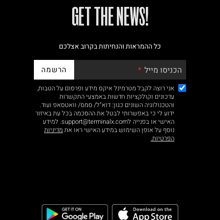
!GET THE NEWS
כל ההמראות והנחיתות בקרוב אצלכם
הרשמה
הכניסו מייל
אני רוצה לקבל מטרמינל איקס מידע ופרסום על הטבות,
עדכונים וקולקציות חדשות באמצעי התקשרות
והטכנולוגיה השונים כגון: דוא"ל/ סמס/ וואטסאפ ועוד.
ידוע לי כי באפשרותי לבטל את ההסכמה בכל עת באיזור
האישי או בפנייה לsupport@terminalx.com. למידע
נוסף על אופן השימוש במידע האישי ראו את
מדיניות
הפרטיות.