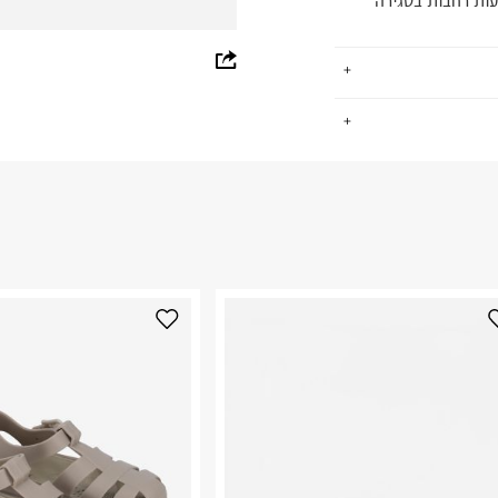
ת, עם רצועות רחבות בסגירה
whatsapp
facebook
.
pinterest
copy link
החזרות / החלפות בקליק עם שליח עד הבית ב-14.9 ₪ (במקום ב-19.9
 ללחוץ כאן
.
ום.
למידע נא ללחוץ
נא על גבי החבילה
רות באתר בלבד